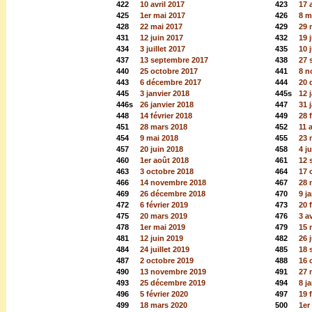
422
10 avril 2017
423
17 
425
1er mai 2017
426
8 m
428
22 mai 2017
429
29 
431
12 juin 2017
432
19 
434
3 juillet 2017
435
10 j
437
13 septembre 2017
438
27 
440
25 octobre 2017
441
8 n
443
6 décembre 2017
444
20 
445
3 janvier 2018
445s
12 
446s
26 janvier 2018
447
31 
448
14 février 2018
449
28 
451
28 mars 2018
452
11 
454
9 mai 2018
455
23 
457
20 juin 2018
458
4 ju
460
1er août 2018
461
12 
463
3 octobre 2018
464
17 
466
14 novembre 2018
467
28 
469
26 décembre 2018
470
9 j
472
6 février 2019
473
20 
475
20 mars 2019
476
3 a
478
1er mai 2019
479
15 
481
12 juin 2019
482
26 
484
24 juillet 2019
485
18 
487
2 octobre 2019
488
16 
490
13 novembre 2019
491
27 
493
25 décembre 2019
494
8 j
496
5 février 2020
497
19 
499
18 mars 2020
500
1er