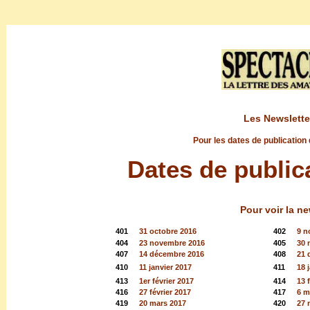
Les Newslette
Pour les dates de publication
Dates de public
Pour voir la ne
401
31 octobre 2016
402
9 n
404
23 novembre 2016
405
30 
407
14 décembre 2016
408
21 
410
11 janvier 2017
411
18 
413
1er février 2017
414
13 
416
27 février 2017
417
6 m
419
20 mars 2017
420
27 