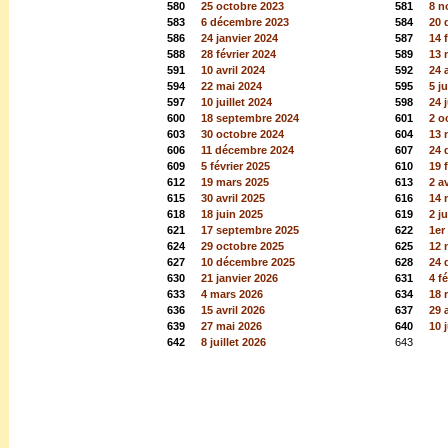
580
25 octobre 2023
581
8 n
583
6 décembre 2023
584
20 
586
24 janvier 2024
587
14 
588
28 février 2024
589
13 
591
10 avril 2024
592
24 
594
22 mai 2024
595
5 j
597
10 juillet 2024
598
24 j
600
18 septembre 2024
601
2 o
603
30 octobre 2024
604
13 
606
11 décembre 2024
607
24 
609
5 février 2025
610
19 
612
19 mars 2025
613
2 a
615
30 avril 2025
616
14 
618
18 juin 2025
619
2 ju
621
17 septembre 2025
622
1er
624
29 octobre 2025
625
12 
627
10 décembre 2025
628
24 
630
21 janvier 2026
631
4 f
633
4 mars 2026
634
18 
636
15 avril 2026
637
29 
639
27 mai 2026
640
10 
642
8 juillet 2026
643