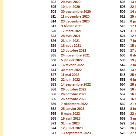
502
29 avril 2020
503
13 
505
10 juin 2020
506
22 j
508
30 septembre 2020
509
14 
511
11 novembre 2020
512
25 
514
23 décembre 2020
515
6 j
517
3 février 2021
518
17 
520
17 mars 2021
521
31 
523
28 avril 2021
524
12 
526
23 juin 2021
527
7 ju
529
18 août 2021
530
15 
532
13 octobre 2021
533
27 
535
24 novembre 2021
536
8 d
538
5 janvier 2022
539
19 
541
16 février 2022
542
2 m
544
30 mars 2022
545
13 
547
11 mai 2022
548
25 
550
22 juin 2022
551
6 ju
553
14 septembre 2022
554
28 
556
26 octobre 2022
557
16 
556
26 octobre 2022
557
16 
556
26 octobre 2022
557
16 
559
7 décembre 2022
560
21 
562
25 janvier 2023
563
8 f
565
8 mars 2023
566
22 
568
19 avril 2023
569
3 m
571
31 mai 2023
572
14 
574
12 juillet 2023
575
26 j
577
13 septembre 2023
578
27 