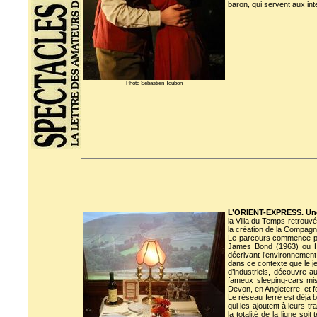
baron, qui servent aux i
Photo Sébastien Toubon
L’ORIENT-EXPRESS. Un
la Villa du Temps retrouv
la création de la Compagn
Le parcours commence par l
James Bond (1963) ou He
décrivant l’environnement
dans ce contexte que le j
d’industriels, découvre au
fameux sleeping-cars mis
Devon, en Angleterre, et 
Le réseau ferré est déjà
qui les ajoutent à leurs t
la totalité de la ligne so