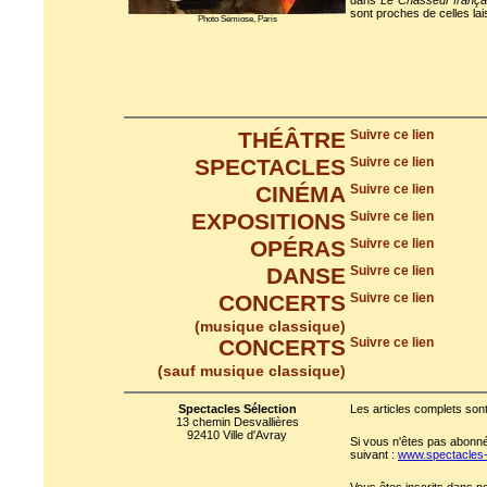
dans
Le Chasseur frança
sont proches de celles la
Photo Sémiose, Paris
THÉÂTRE
Suivre ce lien
SPECTACLES
Suivre ce lien
CINÉMA
Suivre ce lien
EXPOSITIONS
Suivre ce lien
OPÉRAS
Suivre ce lien
DANSE
Suivre ce lien
CONCERTS
Suivre ce lien
(musique classique)
CONCERTS
Suivre ce lien
(sauf musique classique)
Spectacles Sélection
Les articles complets sont
13 chemin Desvallières
92410 Ville d'Avray
Si vous n'êtes pas abonné 
suivant :
www.spectacles