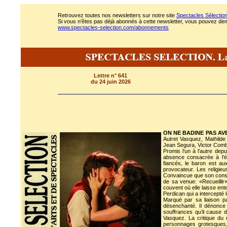
Retrouvez toutes nos newsletters sur notre site
Spectacles Sélectio
Si vous n'êtes pas déjà abonnés à cette newsletter, vous pouvez deman
www.spectacles-selection.com/abonnements
Lettre n° 641
du 24 juin 2026
ON NE BADINE PAS AV
Autret Vasquez, Mathild
Jean Segura, Victor Comb
Promis l’un à l’autre dep
absence consacrée à l’ét
fiancés, le baron est au
provocateur. Les religieu
Convaincue que son consen
de sa venue: «Recueillir
couvent où elle laisse ent
Perdican qui a intercepté l
Marqué par sa liaison p
désenchanté. Il dénonce l
souffrances qu’il cause 
Vasquez. La critique du 
personnages grotesques,