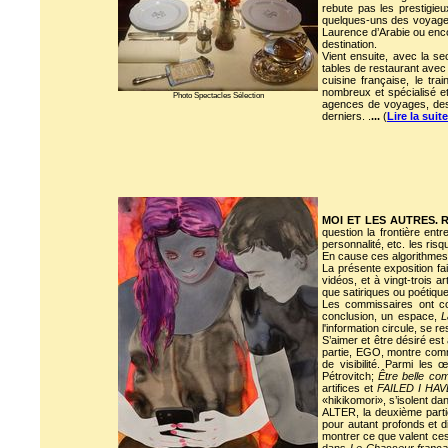
rebute pas les prestigie
quelques-uns des voyageur
Laurence d’Arabie ou enco
destination.
Vient ensuite, avec la se
tables de restaurant avec 
cuisine française, le tra
nombreux et spécialisé 
Photo Spectacles Sélection
agences de voyages, des 
derniers. .
...
(
Lire la suite
MOI ET LES AUTRES. Reg
question la frontière ent
personnalité, etc. les ris
En cause ces algorithmes,
La présente exposition fa
vidéos, et à vingt-trois 
que satiriques ou poétiqu
Les commissaires ont c
conclusion, un espace,
L
l'information circule, se r
S’aimer et être désiré es
partie, EGO, montre comm
de visibilité. Parmi les 
Pétrovitch;
Être belle co
artifices et
FAILED I HAV
«hikikomori», s’isolent d
ALTER, la deuxième partie,
pour autant profonds et d
montrer ce que valent ces