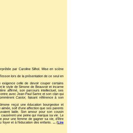
erprétée par Caroline Silhol. Mise en scène
e Tesson lors de la présentation de ce seul en
exigence celle de devoir couper certains
nt le style de Simone de Beauvoir et incarne
ctère affirmé, son parcours intellectuel, ses
ncontre avec Jean-Paul Sartre et son clan qui
urnommèrent
Castor,
faisant référence à son
, Simone reçut une éducation bourgeoise et
re aimée, soif d’une affection que ses parents
rouvaient laide. Son amour pour son cousin
i causèrent une peine qui marqua sa vie. Le
nce pour une femme de gagner sa vie, d’être
foyer et à l’éducation des enfants.
...
(
Lire