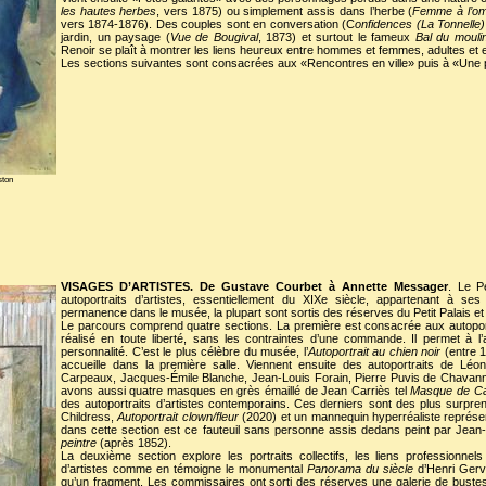
les hautes herbes
, vers 1875) ou simplement assis dans l’herbe (
Femme à l’omb
vers 1874-1876). Des couples sont en conversation (C
onfidences (La Tonnelle)
jardin, un paysage (
Vue de Bougival
, 1873) et surtout le fameux
Bal du moulin
Renoir se plaît à montrer les liens heureux entre hommes et femmes, adultes et e
Les sections suivantes sont consacrées aux «Rencontres en ville» puis à «Une 
ston
VISAGES D’ARTISTES. De Gustave Courbet à Annette Messager
. Le Pe
autoportraits d’artistes, essentiellement du XIXe siècle, appartenant à ses
permanence dans le musée, la plupart sont sortis des réserves du Petit Palais et
Le parcours comprend quatre sections. La première est consacrée aux autoportra
réalisé en toute liberté, sans les contraintes d’une commande. Il permet à l’a
personnalité. C’est le plus célèbre du musée, l’
Autoportrait au chien noir
(entre 
accueille dans la première salle. Viennent ensuite des autoportraits de Léon
Carpeaux, Jacques-Émile Blanche, Jean-Louis Forain, Pierre Puvis de Chavann
avons aussi quatre masques en grès émaillé de Jean Carriès tel
Masque de Car
des autoportraits d’artistes contemporains. Ces derniers sont des plus surpr
Childress,
Autoportrait clown/fleur
(2020) et un mannequin hyperréaliste représe
dans cette section est ce fauteuil sans personne assis dedans peint par Jea
peintre
(après 1852).
La deuxième section explore les portraits collectifs, les liens professionne
d’artistes comme en témoigne le monumental
Panorama du siècle
d’Henri Gerve
qu’un fragment. Les commissaires ont sorti des réserves une galerie de buste