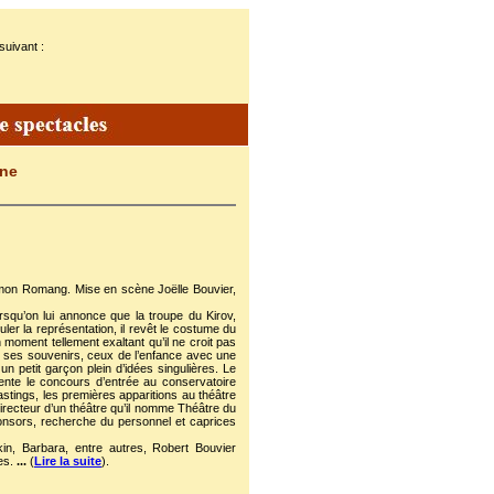
suivant :
ine
imon Romang. Mise en scène Joëlle Bouvier,
rsqu’on lui annonce que la troupe du Kirov,
ler la représentation, il revêt le costume du
 moment tellement exaltant qu’il ne croit pas
ur ses souvenirs, ceux de l’enfance avec une
un petit garçon plein d’idées singulières. Le
tente le concours d’entrée au conservatoire
astings, les premières apparitions au théâtre
directeur d’un théâtre qu’il nomme Théâtre du
onsors, recherche du personnel et caprices
kin, Barbara, entre autres, Robert Bouvier
es.
...
(
Lire la suite
).