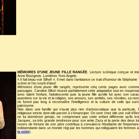
MÉMOIRES D’UNE JEUNE FILLE RANGÉE
. Lecture scénique conçue et int
Anne Bourgeois. Lumières Yves Angelo.
« Il fait beau voir Silhol! ». Il met dans l’ambiance ce trait d’humour de Stéphani
scène et l’on sourit d’aise!
Mémoires d’une jeune fille rangée,
représente cinq cents pages avec comme 
passages. Caroline Silhol réussit parfaitement cette adaptation tout en respecta
avec talent l’enfant, l’adolescente puis la jeune fille qu’elle fut avec son cara
questions sur la vie et la religion, ses amours, ses amitiés, ses révoltes, sa re
ne furent pas long à reconnaître l’intelligence et la culture de celle qui s
patronyme.
Née dans une famille qui n’avait plus rien d’aristocratique que la particule
religieuse stricte dont elle parvint à s’émanciper. On sent chez elle une soif d’êt
ne lui donnèrent jamais, ne comprenant pas cette enfant différente qu’ils t
Jacques, sa très grande tendresse pour son amie Zaza et la perte des deux lu
revers de fortune de son père contribua à convaincre l’étudiante de l’importa
indépendante dans un monde régi par les hommes qui reléguaient les femmes au 
la suite
).