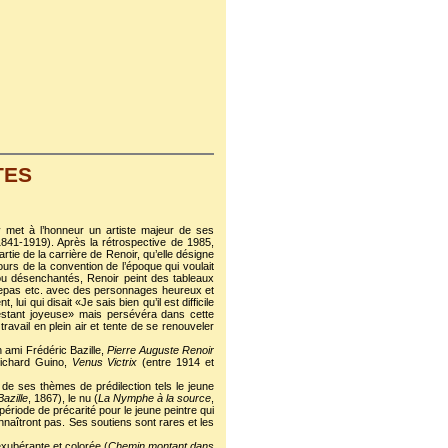
TES
 met à l’honneur un artiste majeur de ses
(1841-1919). Après la rétrospective de 1985,
tie de la carrière de Renoir, qu’elle désigne
rs de la convention de l’époque qui voulait
ou désenchantés, Renoir peint des tableaux
 repas etc. avec des personnages heureux et
ui qui disait «Je sais bien qu’il est difficile
restant joyeuse» mais persévéra dans cette
travail en plein air et tente de se renouveler
n ami Frédéric Bazille,
Pierre Auguste Renoir
Richard Guino,
Venus Victrix
(entre 1914 et
 ses thèmes de prédilection tels le jeune
azille
, 1867), le nu (
La Nymphe à la source
,
période de précarité pour le jeune peintre qui
nnaîtront pas. Ses soutiens sont rares et les
xubérante et colorée (
Chemin montant dans