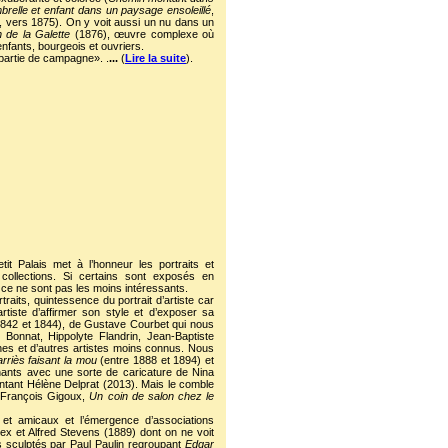
relle et enfant dans un paysage ensoleillé
,
, vers 1875). On y voit aussi un nu dans un
 de la Galette
(1876), œuvre complexe où
nfants, bourgeois et ouvriers.
partie de campagne». .
...
(
Lire la suite
).
tit Palais met à l’honneur les portraits et
 collections. Si certains sont exposés en
 ce ne sont pas les moins intéressants.
its, quintessence du portrait d’artiste car
rtiste d’affirmer son style et d’exposer sa
1842 et 1844), de Gustave Courbet qui nous
 Bonnat, Hippolyte Flandrin, Jean-Baptiste
es et d’autres artistes moins connus. Nous
riès faisant la mou
(entre 1888 et 1894) et
enants avec une sorte de caricature de Nina
ntant Hélène Delprat (2013). Mais le comble
n-François Gigoux,
Un coin de salon chez le
ls et amicaux et l’émergence d’associations
x et Alfred Stevens (1889) dont on ne voit
s sculptés par Paul Paulin regroupant
Edgar