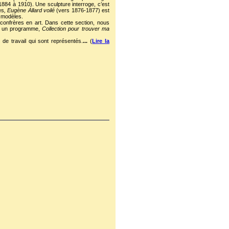
884 à 1910). Une sculpture interroge, c’est
ès
, Eugène Allard voilé
(vers 1876-1877) est
s modèles.
confrères en art. Dans cette section, nous
ut un programme,
Collection pour trouver ma
u de travail qui sont représentés.
...
(
Lire la