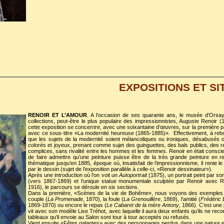
EXPOSITIONS ET SI
RENOIR ET L’AMOUR
. A l’occasion de ses quarante ans, le musée d’Orsay
collections, peut-être le plus populaire des impressionnistes, Auguste Renoir 
cette exposition se concentre, avec une soixantaine d’œuvres, sur la première par
avec ce sous-titre «La modernité heureuse (1865-1885)». Effectivement, à rebou
que les sujets de la modernité soient mélancoliques ou ironiques, désabusés 
colorés et joyeux, prenant comme sujet des guinguettes, des bals publics, des
complices, sans rivalité entre les hommes et les femmes. Renoir en était conscient, l
de faire admettre qu’une peinture puisse être de la très grande peinture en 
thématique jusqu’en 1885, époque où, insatisfait de l’impressionnisme, il renie le 
par le dessin (sujet de l’exposition parallèle à celle-ci, «Renoir dessinateur»).
Après une introduction où l’on voit un
Autoportrait
(1875), un portrait peint par so
(vers 1867-1869) et l’unique statue monumentale sculptée par Renoir avec 
1916), le parcours se déroule en six sections.
Dans la première, «Scènes de la vie de Bohême», nous voyons des exemples de
couple (
La Promenade
, 1870), la foule (
La Grenouillère
, 1869), l’amitié (
Frédéric B
1869-1870) ou encore le repas (
Le Cabaret de la mère Antony
, 1866). C’est une 
vit avec son modèle Lise Tréhot, avec laquelle il aura deux enfants qu’ils ne reco
tableaux qu’il envoie au Salon sont tour à tour acceptés ou refusés.
Vient ensuite «Fêtes galantes» avec des personnages perdus dans une nature e