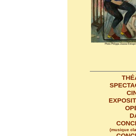
Photo Philippe Jousse Entrepr
THÉ
SPECTA
CI
EXPOSI
OP
D
CONC
(musique cl
CONC