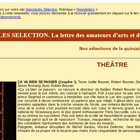
rs sur notre site
Spectacles Sélection
. Rubrique «
Newsletters
».
 à cette newsletter, vous pouvez demander à la recevoir gratuitement en cliquant sur le lien 
m/abonnements
Nos sélections de la quinza
THÉÂTRE
ÇA VA BIEN SE PASSER (j’espère !).
Texte Joëlle Bouvier, Robert Bouvier, S
Simon Romang. Avec Robert Bouvier.
«Ça va bien se passer»
,
se rassure le directeur du théâtre Robert Bouvier lo
sensée jouer le soir même, est coincée à l’aéroport. Prêt à tout pour ne pas annu
prince Siegfried et commence à interpréter son rôle dans le
Lac des cygnes
. Un
une seconde à devoir rembourser un parterre plus que mitigé. Il glisse alors s
première apparition dans la crèche vivante de l’école, une enfance illustrée par 
virus de la scène s’est pourtant incrusté dans son cœur et devenu grand, il 
national de Strasbourg avec le plus grand enthousiasme. Paris l’accueille. Les c
ou au cinéma se succèdent. Puis une lettre de la ville de Neuchâtel le propulse 
Passage parce qu’il se dit «passeur». Travaux, inauguration, recherche de sp
des comédiens représentent des aventures de tous les instants…
Polyglotte, imitateur désopilant de Michel Sardou, Vincent Delerme, Jane Bir
s’inspire de sa propre vie et incarne pas moins d’une cinquantaine de personnag