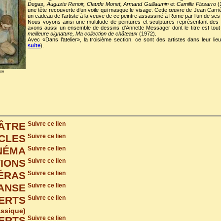
Degas, Auguste Renoir, Claude Monet, Armand Guillaumin
et
Camille
Pissarro
(1
une tête recouverte d’un voile qui masque le visage. Cette œuvre de Jean Carri
un cadeau de l’artiste à la veuve de ce peintre assassiné à Rome par l’un de se
Nous voyons ainsi une multitude de peintures et sculptures représentant des 
avons aussi un ensemble de dessins d’Annette Messager dont le titre est to
meilleure signature, Ma collection de châteaux
(1972).
Avec «Dans l’atelier», la troisième section, ce sont des artistes dans leur lie
suite
).
ise
ÂTRE
Suivre ce lien
CLES
Suivre ce lien
NÉMA
Suivre ce lien
TIONS
Suivre ce lien
ÉRAS
Suivre ce lien
ANSE
Suivre ce lien
ERTS
Suivre ce lien
assique)
ERTS
Suivre ce lien