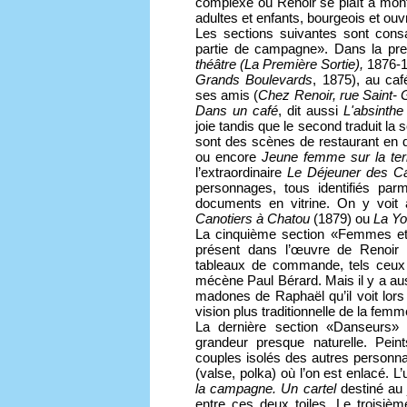
complexe où Renoir se plaît à mon
adultes et enfants, bourgeois et ouvr
Les sections suivantes sont cons
partie de campagne». Dans la pre
théâtre (La Première Sortie),
1876-1
Grands Boulevards
, 1875), au caf
ses amis (
Chez Renoir, rue Saint-
Dans un café
, dit aussi
L'absinthe
joie tandis que le second traduit l
sont des scènes de restaurant en d
ou encore
Jeune femme sur la ter
l’extraordinaire
Le Déjeuner des Ca
personnages, tous identifiés pa
documents en vitrine. On y voit
Canotiers à Chatou
(1879) ou
La Yo
La cinquième section «Femmes et e
présent dans l’œuvre de Renoir
tableaux de commande, tels ceu
mécène Paul Bérard. Mais il y a au
madones de Raphaël qu’il voit lors 
vision plus traditionnelle de la femm
La dernière section «Danseurs»
grandeur presque naturelle. Pei
couples isolés des autres personn
(valse, polka) où l’on est enlacé. L’u
la campagne.
Un cartel
destiné au 
entre ces deux toiles. Le troisiè