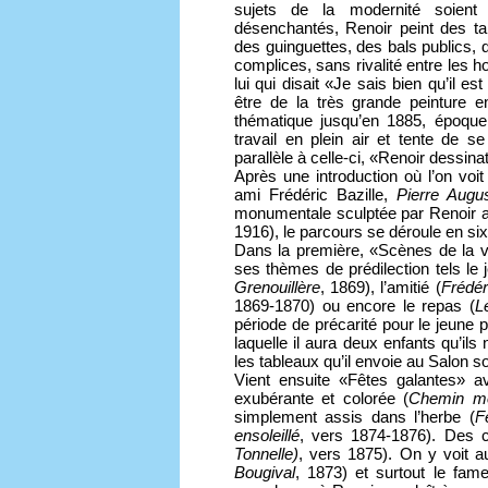
sujets de la modernité soient
désenchantés, Renoir peint des ta
des guinguettes, des bals publics,
complices, sans rivalité entre les 
lui qui disait «Je sais bien qu’il es
être de la très grande peinture 
thématique jusqu’en 1885, époque o
travail en plein air et tente de se
parallèle à celle-ci, «Renoir dessina
Après une introduction où l’on voi
ami Frédéric Bazille,
Pierre Augu
monumentale sculptée par Renoir 
1916), le parcours se déroule en six
Dans la première, «Scènes de la
ses thèmes de prédilection tels le 
Grenouillère
, 1869), l’amitié (
Frédér
1869-1870) ou encore le repas (
L
période de précarité pour le jeune 
laquelle il aura deux enfants qu’ils
les tableaux qu’il envoie au Salon s
Vient ensuite «Fêtes galantes» 
exubérante et colorée (
Chemin mo
simplement assis dans l’herbe (
F
ensoleillé
, vers 1874-1876). Des 
Tonnelle)
, vers 1875). On y voit a
Bougival
, 1873) et surtout le fa