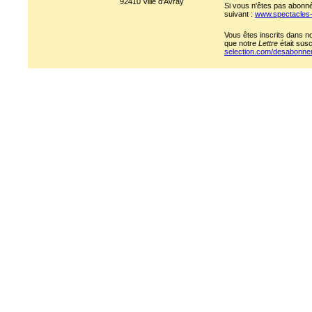
92410 Ville d'Avray
Si vous n'êtes pas abonné 
suivant :
www.spectacles
Vous êtes inscrits dans n
que notre
Lettre
était susc
selection.com/desabonn