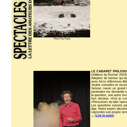
Photo Filip Flatau
LE CABARET PHILOSO
(éditions du Rocher 2024)
Adeptes de l’amour qui du
avec force références lit
Vouloir connaître et reconn
l’amour, «avec un grand 
partenaire me demande si 
la question, une autre inv
bon docteur. «Oui je cro
«Personne» du latin «pers
Les questions suivent, pa
âge. Notre expert disserte
reprendre son propre term
...
(
Lire la suite
).