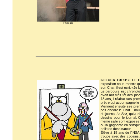
Photo LD
GELUCK EXPOSE LE 
exposition nous montre qu’
son Chat, il est écrit «Je 
Le parcours est chronolog
avait mis très tôt des pi
13 ans, il réalise ses pre
prêtre qui accompagne le
Viennent ensuite ses prem
pas encore le Chat – nou
du journal
Le Soir
, qui a 
dessins pour le journal.
même salle sont exposés, e
ou la gagnante en s’inspir
celle de dessinateur.
Élève à 18 ans de l’INSA
troupe avec des copains, l