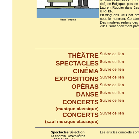
de trois cents fois
Un cer
télé, en Belgique, puis e
Laurent Ruquier dans
Les
la RTBF.
En vingt ans «le Chat de
nous le montrent. Certains
Photo Tempora
Des modèles réduits des 
villes, sont également pré
THÉÂTRE
Suivre ce lien
SPECTACLES
Suivre ce lien
CINÉMA
Suivre ce lien
EXPOSITIONS
Suivre ce lien
OPÉRAS
Suivre ce lien
DANSE
Suivre ce lien
CONCERTS
Suivre ce lien
(musique classique)
CONCERTS
Suivre ce lien
(sauf musique classique)
Spectacles Sélection
Les articles complets sont
13 chemin Desvallières