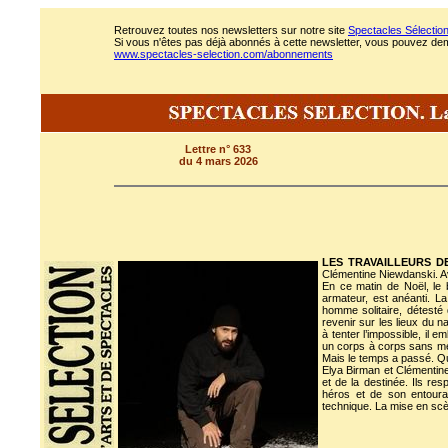
Retrouvez toutes nos newsletters sur notre site
Spectacles Sélectio
Si vous n'êtes pas déjà abonnés à cette newsletter, vous pouvez deman
www.spectacles-selection.com/abonnements
Lettre n° 633
du 4 mars 2026
LES TRAVAILLEURS D
Clémentine Niewdanski. A
En ce matin de Noël, le
armateur, est anéanti. La
homme solitaire, détesté 
revenir sur les lieux du n
à tenter l’impossible, il e
un corps à corps sans merc
Mais le temps a passé. Q
Elya Birman et Clémentine
et de la destinée. Ils res
héros et de son entoura
technique. La mise en scène