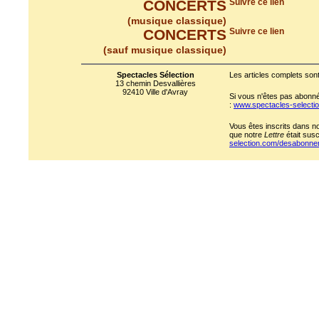
CONCERTS
Suivre ce lien
(musique classique)
CONCERTS
Suivre ce lien
(sauf musique classique)
Spectacles Sélection
Les articles complets sont
13 chemin Desvallières
92410 Ville d'Avray
Si vous n'êtes pas abonné 
:
www.spectacles-select
Vous êtes inscrits dans n
que notre
Lettre
était susc
selection.com/desabonn