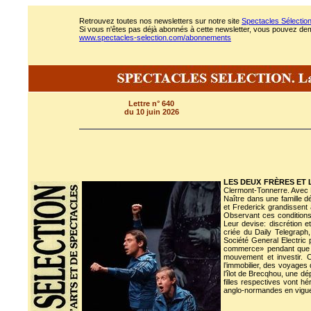
Retrouvez toutes nos newsletters sur notre site
Spectacles Sélectio
Si vous n'êtes pas déjà abonnés à cette newsletter, vous pouvez deman
www.spectacles-selection.com/abonnements
Lettre n° 640
du 10 juin 2026
LES DEUX FRÈRES ET 
Clermont-Tonnerre. Avec L
Naître dans une famille d
et Frederick grandissent 
Observant ces conditions, i
Leur devise: discrétion et
criée du Daily Telegrap
Société General Electric 
commerce» pendant que l’a
mouvement et investir. C
l’immobilier, des voyages
l’îlot de Brecqhou, une dé
filles respectives vont hér
anglo-normandes en vigu