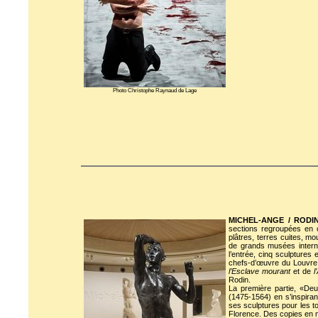
Photo Christophe Raynaud de Lage
MICHEL-ANGE / RODIN.
sections regroupées en c
plâtres, terres cuites, m
de grands musées interna
l’entrée, cinq sculptures
chefs-d’œuvre du Louvr
l’Esclave mourant
et de
l
Rodin.
La première partie, «De
(1475-1564) en s’inspira
ses sculptures pour les t
Florence. Des copies en m