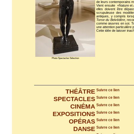
de leurs contemporains mo
Vient ensuite «Nature et A
elles doivent être dépas
scrupuleuse des modèles
antiques, y compris lorsq
Torse du Belvédère
, reco
comme œuvres en soi. Tou
une attention particulière
Cette idée de laisser inac
Photo Spectacles Sélection
THÉÂTRE
Suivre ce lien
SPECTACLES
Suivre ce lien
CINÉMA
Suivre ce lien
EXPOSITIONS
Suivre ce lien
OPÉRAS
Suivre ce lien
DANSE
Suivre ce lien