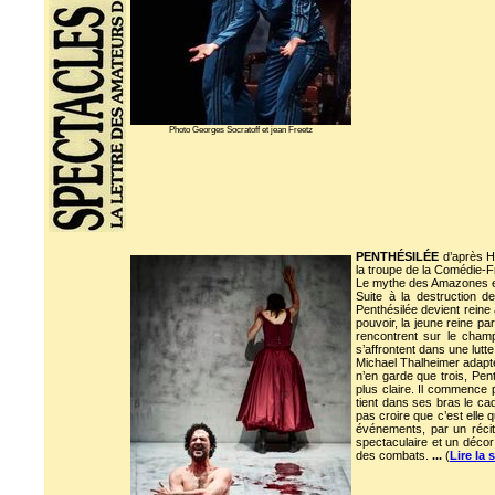
Photo Georges Socratoff et jean Freetz
PENTHÉSILÉE
d’après He
la troupe de la Comédie-F
Le mythe des Amazones est 
Suite à la destruction d
Penthésilée devient reine 
pouvoir, la jeune reine pa
rencontrent sur le champ 
s’affrontent dans une lutte
Michael Thalheimer adapt
n’en garde que trois, Pent
plus claire. Il commence p
tient dans ses bras le cad
pas croire que c’est elle 
événements, par un récit
spectaculaire et un décor 
des combats.
...
(
Lire la 