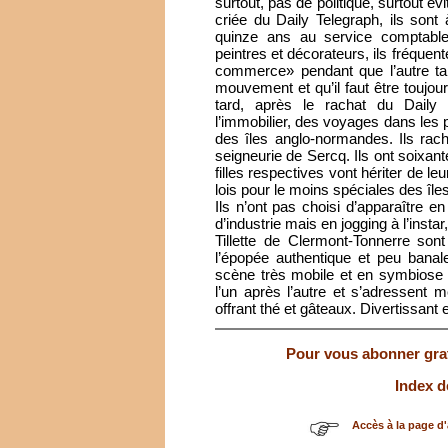
surtout, pas de politique, surtout évi
criée du Daily Telegraph, ils so
quinze ans au service comptabl
peintres et décorateurs, ils fréquen
commerce» pendant que l’autre table
mouvement et qu’il faut être toujo
tard, après le rachat du Daily 
l’immobilier, des voyages dans les 
des îles anglo-normandes. Ils rac
seigneurie de Sercq. Ils ont soixant
filles respectives vont hériter de leur
lois pour le moins spéciales des î
Ils n’ont pas choisi d’apparaître
d’industrie mais en jogging à l’instar
Tillette de Clermont-Tonnerre son
l’épopée authentique et peu banal
scène très mobile et en symbiose to
l’un après l’autre et s’adressent
offrant thé et gâteaux. Divertissant e
Pour vous abonner gratu
Index d
Accès à la page d'