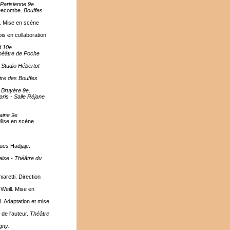
Parisienne 9e.
 Decombe.
Bouffes
. Mise en scène
s en collaboration
d 10e.
héâtre de Poche
.
Studio Hébertot
re des Bouffes
 Bruyère 9e
.
ris - Salle Réjane
aine 9e
Mise en scène
ues Hadjaje.
ise - Théâtre du
aretti. Direction
Weill. Mise en
. Adaptation et mise
de l'auteur.
Théâtre
gny.