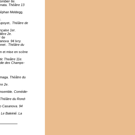
ombier 6e.
nata.
Théâtre 13
Stéphan Meldegg.
e
.
upoyet.
. Théâtre de
çaise 1er.
dière 2e
.
r 6e
anova. 94 Ivry.
nnet .
Théâtre du
on et mise en scène
stic Theâtre 11e.
ie des Champs-
imaga.
Théâtre du
ère 2e
.
 Ensemble.
Comédie-
Théâtre du Rond-
io Casanova. 94
Le Baleinié
.
La