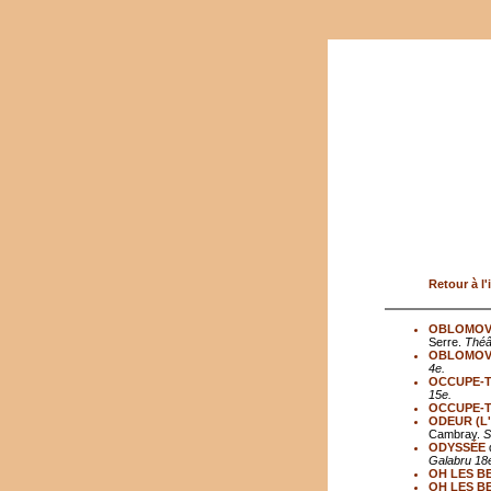
Retour à l'
OBLOMO
Serre.
Théâ
OBLOMO
4e.
OCCUPE-T
15e.
OCCUPE-T
ODEUR (L
Cambray.
S
ODYSSÉE
Galabru 18
OH LES B
OH LES B