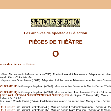
Les archives de Spectacles Sélection
PIÈCES DE THÉÂTRE
O
index des pièces de théâtre
V
d'Ivan Alexandrovitch Gontcharov (n°355). Traduction André Markowicz. Adaptation et mise
tre du Vieux-Colombier 6e
.
V
d’après Ivan Gontcharov (n°611). Adaptation LM Formentin. Mise en scène Jacques Conno
OI D'AMÉLIE
de Georges Feydeau (n°249). Mise en scène Jean-Louis Martin-Barba.
Théât
OI D'AMÉLIE
de Georges Feydeau (n°361). Mise en scène Henri Lazarini.
Théâtre 14 Jean
') DES AZALÉES M’A SUBITEMENT FAIT SUFFOQUER
de Sophie Cottin (n°541). Mise e
tudio Hébertot 17e.
de et avec Camille Prioul (n°474). Collaboration à la mise en scène Julie Macqueron.
Théâtre
e.
EAUX JOURS
de Samuel Beckett (n°249). Mise en scène Frederick Wiseman.
Théâtre du Vi
EAUX JOURS
de Samuel Beckett (n°337). Mise en scène Marc Paquien.
Théâtre de la Madel