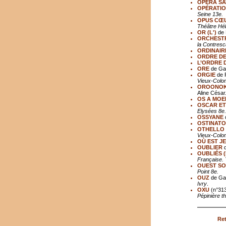
OPERA S
OPÉRATIO
Seine 13e.
OPUS CŒ
Théâtre Héb
OR (L')
de 
ORCHESTRE
la Contresc
ORDINAIRE
ORDRE DE
L’ORDRE 
ORE
de Gab
ORGIE
de P
Vieux-Colom
OROONOKO,
Aline César
OS A MOEL
OSCAR ET
Elysées 8e.
OSSYANE
d
OSTINATO
OTHELLO
Vieux-Colo
OÙ EST J
OUBLIER
d
OUBLIÉS (L
Française. 
OUEST SOL
Point 8e.
OUZ
de Gab
Ivry
.
OXU
(n°313
Pépinière t
Ret