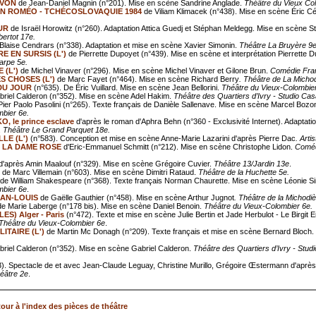
AVON
de Jean-Daniel Magnin (n°201). Mise en scène Sandrine Anglade.
Théâtre du Vieux Col
N ROMÉO - TCHÉCOSLOVAQUIE 1984
de Viliam Klimacek (n°438). Mise en scène Éric Cé
UR
de Israël Horowitz (n°260). Adaptation Attica Guedj et Stéphan Meldegg. Mise en scène 
ertot 17e.
Blaise Cendrars (n°338). Adaptation et mise en scène Xavier Simonin.
Théâtre La Bruyère 9
 EN SURSIS (L')
de Pierrette Dupoyet (n°439). Mise en scène et interprétation Pierrette D
arpe 5e.
 (L')
de Michel Vinaver (n°296). Mise en scène Michel Vinaver et Gilone Brun.
Comédie Fran
S CHOSES (L')
de Marc Fayet (n°464). Mise en scène Richard Berry
. Théâtre de La Micho
DU JOUR
(n°635). De Éric Vuillard. Mise en scène Jean Bellorini.
Théâtre du Vieux-Colombie
riel Calderon (n°352). Mise en scène Adel Hakim.
Théâtre des Quartiers d’Ivry - Studio Cas
ier Paolo Pasolini (n°265). Texte français de Danièle Sallenave. Mise en scène Marcel Bozo
bier 6e.
 le prince esclave
d'après le roman d'Aphra Behn (n°360 - Exclusivité Internet). Adaptati
.
Théâtre Le Grand Parquet 18e.
LE (L')
(n°583). Conception et mise en scène Anne-Marie Lazarini d'après Pierre Dac
. Arti
 LA DAME ROSE
d'Eric-Emmanuel Schmitt (n°212). Mise en scène Christophe Lidon.
Coméd
'après Amin Maalouf (n°329). Mise en scène Grégoire Cuvier.
Théâtre 13/Jardin 13e
.
de Marc Villemain (n°603). Mise en scène Dimitri Rataud.
Théâtre de la Huchette 5e.
de William Shakespeare (n°368). Texte français Norman Chaurette. Mise en scène Léonie S
mbier 6e
.
EAN-LOUIS
de Gaëlle Gauthier (n°458). Mise en scène Arthur Jugnot
. Théâtre de la Michodi
e Marie Laberge (n°178 bis). Mise en scène Daniel Benoin.
Théâtre du Vieux-Colombier 6e.
ES) Alger - Paris
(n°472). Texte et mise en scène Julie Bertin et Jade Herbulot - Le Birgit
Théâtre du Vieux-Colombier 6e
.
ITAIRE (L')
de Martin Mc Donagh (n°209). Texte français et mise en scène Bernard Bloch.
riel Calderon (n°352). Mise en scène Gabriel Calderon.
Théâtre des Quartiers d’Ivry - Stud
). Spectacle de et avec Jean-Claude Leguay, Christine Murillo, Grégoire Œstermann d'après
héâtre 2e
.
our à l'index des pièces de théâtre