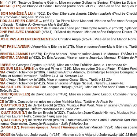
N !
(n°497). Texte de Stéphane Guérin. Mise en scène Guillaume Sentou.
Théâtre La Scène 
APITAL (LES)
de Philippe et Cédric Dumond (entre n°216 et 217). Mise en scène Jacques
e.
 SON MANÈGE À LUI
(n°601). De Guy Zilberstein d’après
L’Enfant multiple
d’Andrée Chedid
er
. Comédie-Française Studio 1er.
T DÛ ALLER EN GRÈCE …
(n°611). De Pierre-Marie Mosconi. Mise en scène Anne Bourgeoi
rd Bessis.
Théâtre du Gymnase Marie Bell 10e.
T PAS DIT NEUF HEURES ?
de et mise en scène par Christophe Rouzaud (n°230).
Splendi
DINE PAS AVEC L’AMOUR
(n°641). D’Alfred de Musset. Mise en scène Stéphane Douret.
T
se 6e.
UCHE PAS AUX ENTERREMENTS
de Christine Anglio (n°574). Mise en scène Manon Rony
AIT PAS L'AVENIR
d'Anne-Marie Etienne (n°175). Mise en scène Anne-Marie Etienne.
Théât
e.
MENTIRA JAMAIS !
(n°379). De Eric Assous . Mise en scène Jean-Luc Moreau.
Théâtre La
 MENTIRA JAMAIS
(n°632). De Éric Assous. Mise en scène Jean-Luc Moreau.
Théâtre de Pa
 BÉBÉ
de Georges Feydeau (n°453). Mise en scène Frédéric Jessua
. Lucernaire 6e
.
IEN SUR LES LAPINS
de Gérard Pinter (n°216). Mise en scène Gérard Pinter.
Théâtre Font
NIA
d'Anton Tchekhov (n°308). Traduction Arthur Adamov. Dramaturgie François Bourgeat. 
chal et Michel Demiautte.
Théâtre 14 J.-M. Serreau 14e
.
NIA
d'Anton Tchekhov (n°195). Mise en scène Oscar Sisto.
Théâtre 13 13e.
NIA
d’Anton Tchékhov (n°412). Mise en scène Philippe Nicaud
. Théâtre Essaïon 4e.
IA FAIT LES TROIS HUIT
de Jacques Hadjaje (n°475). Mise en scène Anne Didon et Jacq
elleville 11e.
GNÉTIQUES (LES)
de David Lescot (n°456). Mise en scène David Lescot
. Comédie-França
mbier 6e
.
CE
(n°384). Conception et mise en scène Mathilda May
. Théâtre de Paris 9e.
QUAT'SOUS (L')
de Bertolt Brecht (n°232). Musique Kurt Weill. Mise en scène Christian Schi
an-Claude Magloire.
Théâtre National de la Colline 20e.
QUAT'SOUS (L')
de Bertolt Brecht (n°327). Traduction Jean-Claude Hémery. Musique Kurt 
stumes Laurent Pelly.
Comédie Française 1er
.
QUAT’SOUS (L')
de Bertolt Brech (n°579). Traduction Alexandre Pateau. Musique Kurt Weill
homas Ostermeier.
Comédie-Française - Salle Richelieu 1er
.
SARAH (L'). Première époque: Avant l'Amérique
de Alain Marcel (n°294). Mise en scène 
9e.
NIQUE
de Alejandro Jodorowsky (n°186). Mise en scène Alejandro Jodorowsky.
MC 93 Bobi