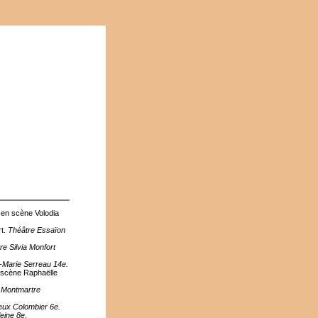
 en scène Volodia
rt.
Théâtre Essaïon
re Silvia Monfort
-Marie Serreau 14e.
n scène Raphaëlle
 Montmartre
eux Colombier 6e.
eine 8e
.