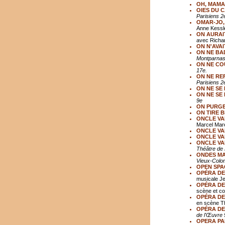
OH, MAMA
OIES DU C
Parisiens 2
OMAR-JO,
Anne Kessl
ON AURAI
avec Richa
ON N'AVAI
ON NE BA
Montparnas
ON NE CO
17e.
ON NE REF
Parisiens 2
ON NE SE 
ON NE SE
9e
ON PURGE
ON TIRE B
ONCLE VA
Marcel Maré
ONCLE VA
ONCLE VA
ONCLE VAN
Théâtre de B
ONDES MA
Vieux-Colo
OPEN SPA
OPÉRA DE 
musicale Je
OPÉRA DE 
scène et co
OPÉRA DE 
en scène T
OPÉRA DE 
de l'Œuvre 
OPERA PA