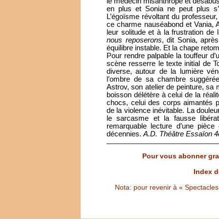
le médecin misanthrope et désabusé
en plus et Sonia ne peut plus s’
L’égoïsme révoltant du professeur, d
ce charme nauséabond et Vania, As
leur solitude et à la frustration d
nous reposerons
, dit Sonia, après
équilibre instable. Et la chape ret
Pour rendre palpable la touffeur d’u
scène resserre le texte initial de
diverse, autour de la lumière 
l’ombre de sa chambre suggérée,
Astrov, son atelier de peinture, sa
boisson délétère à celui de la réali
chocs, celui des corps aimantés par
de la violence inévitable. La doule
le sarcasme et la fausse libérat
remarquable lecture d’une pièce
décennies.
A.D. Théâtre Essaïon 4
Pour vous abonner grat
Index d
Nota: pour revenir à « Spectacles S