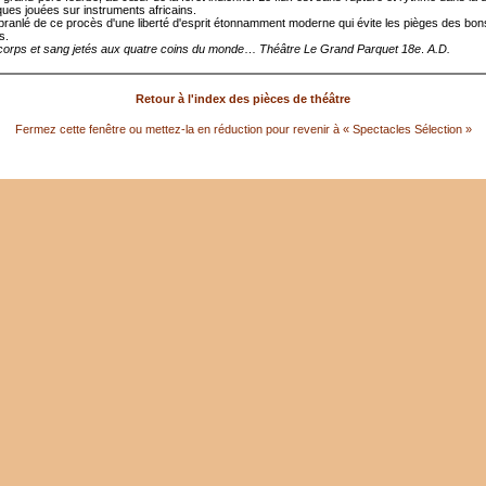
ues jouées sur instruments africains.
branlé de ce procès d'une liberté d'esprit étonnamment moderne qui évite les pièges des bon
s.
orps et sang jetés aux quatre coins du monde
…
Théâtre Le Grand Parquet 18e
.
A.D.
Retour à l'index des pièces de théâtre
Fermez cette fenêtre ou mettez-la en réduction pour revenir à « Spectacles Sélection »