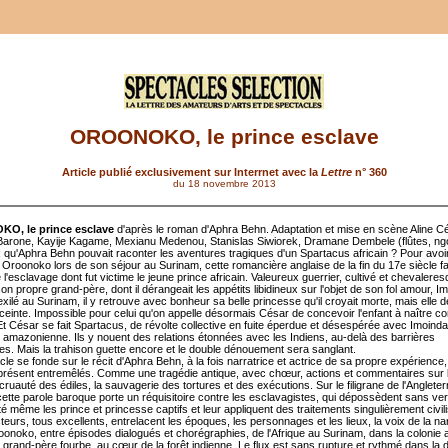
OROONOKO, le prince esclave
Article publié exclusivement sur Interrnet avec la
Lettre
n° 360
du 18 novembre 2013
, le prince esclave
d'après le roman d'Aphra Behn. Adaptation et mise en scène Aline C
Barone, Kayije Kagame, Mexianu Medenou, Stanislas Siwiorek, Dramane Dembele (flûtes, ngo
 qu'Aphra Behn pouvait raconter les aventures tragiques d'un Spartacus africain ? Pour avoi
Oroonoko lors de son séjour au Surinam, cette romancière anglaise de la fin du 17e siècle fai
l'esclavage dont fut victime le jeune prince africain. Valeureux guerrier, cultivé et chevaleresqu
son propre grand-père, dont il dérangeait les appétits libidineux sur l'objet de son fol amour, I
xilé au Surinam, il y retrouve avec bonheur sa belle princesse qu'il croyait morte, mais elle d
nceinte. Impossible pour celui qu'on appelle désormais César de concevoir l'enfant à naître 
Et César se fait Spartacus, de révolte collective en fuite éperdue et désespérée avec Imoind
êt amazonienne. Ils y nouent des relations étonnées avec les Indiens, au-delà des barrières
ques. Mais la trahison guette encore et le double dénouement sera sanglant.
le se fonde sur le récit d'Aphra Behn, à la fois narratrice et actrice de sa propre expérience,
présent entremêlés. Comme une tragédie antique, avec chœur, actions et commentaires sur la
la cruauté des édiles, la sauvagerie des tortures et des exécutions. Sur le filigrane de l'Angleter
 cette parole baroque porte un réquisitoire contre les esclavagistes, qui dépossèdent sans v
ité même les prince et princesse captifs et leur appliquent des traitements singulièrement civil
eurs, tous excellents, entrelacent les époques, les personnages et les lieux, la voix de la nar
roonoko, entre épisodes dialogués et chorégraphies, de l'Afrique au Surinam, dans la colonie a
 grand-père fourbe, au cœur de la forêt indienne. Le flux est sans rupture et rythmé dans la d