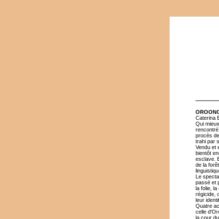
OROONOKO
Caterina 
Qui mieux
rencontré 
procès de 
trahi par 
Vendu et e
bientôt e
esclave. 
de la for
linguisti
Le spectac
passé et 
la folie, 
régicide,
leur ident
Quatre act
celle d'O
la cour du