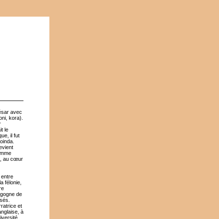
ésar avec
ni, kora).
r
t le
e, il fut
moinda.
evient
comme
a, au cœur
 entre
 félonie,
re
ergogne de
isés.
ratrice et
nglaise, à
iversité