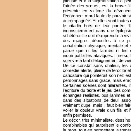
jalousie et à la stigmatisation à pe
l’aînée des sœurs, est la brave fil
présente en victime du dévouem
l’écorchée, mord faute de pouvoir s
accompagnée. Et elles sont toutes 
le citadin hors de leur portée. T
inconsciemment dans une épilepsie 
si hétéroclite doit réapprendre à v
des maigres dépouilles à se part
cohabitation physique, mentale et 
parce que ni les larmes ni les é
incompatibilités ataviques. Il ne su
survivre à tant d’éloignement de vie
De ce constat sans chaleur, les
comédie alerte, pleine de férocité et
caricature qui pointerait son nez e
personnages sans grâce, mais émou
Certaines scènes sont hilarantes, 
l’écriture du texte et le jeu des co
échanges réalistes, pusillanimes e
dans des situations de deuil asso
vraiment dupe, mais il faut bien 
voiler la douleur vraie d’un fils et
enfin permises.
Le décor, très minimaliste, dessine
combinables qui autorisent le confo
la mort, tout en permettant la tran