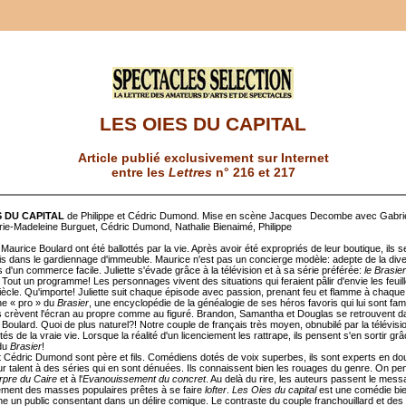
LES OIES DU CAPITAL
Article publié exclusivement sur Internet
entre les
Lettres
n° 216 et 217
S DU CAPITAL
de Philippe et Cédric Dumond. Mise en scène Jacques Decombe avec Gabrie
ie-Madeleine Burguet, Cédric Dumond, Nathalie Bienaimé, Philippe
t Maurice Boulard ont été ballottés par la vie. Après avoir été expropriés de leur boutique, ils s
is dans le gardiennage d'immeuble. Maurice n'est pas un concierge modèle: adepte de la dive 
as d'un commerce facile. Juliette s'évade grâce à la télévision et à sa série préférée:
le Brasie
. Tout un programme! Les personnages vivent des situations qui feraient pâlir d'envie les feuil
iècle. Qu'importe! Juliette suit chaque épisode avec passion, prenant feu et flamme à chaque 
une « pro » du
Brasier
, une encyclopédie de la généalogie de ses héros favoris qui lui sont famil
ils crèvent l'écran au propre comme au figuré. Brandon, Samantha et Douglas se retrouvent d
Boulard. Quoi de plus naturel?! Notre couple de français très moyen, obnubilé par la télévisi
s de la vraie vie. Lorsque la réalité d'un licenciement les rattrape, ils pensent s'en sortir grâ
 du
Brasier
!
et Cédric Dumond sont père et fils. Comédiens dotés de voix superbes, ils sont experts en do
eur talent à des séries qui en sont dénuées. Ils connaissent bien les rouages du genre. On p
rpre du Caire
et à l'
Evanouissement du concret
. Au delà du rire, les auteurs passent le mes
sement des masses populaires prêtes à se faire
lofter
.
Les Oies du capital
est une comédie bi
îne un public consentant dans un délire comique. Le contraste du couple franchouillard et des