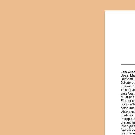
LES OIE
Doze, Mar
Dumond.
Juliette e
reconvert
il n'est p
passions
du XIXe s
Elle est 
point qu'
salon des 
déconnecté
relations
Philippe 
prêtant l
Rose pou
l'abrutis
qui entra