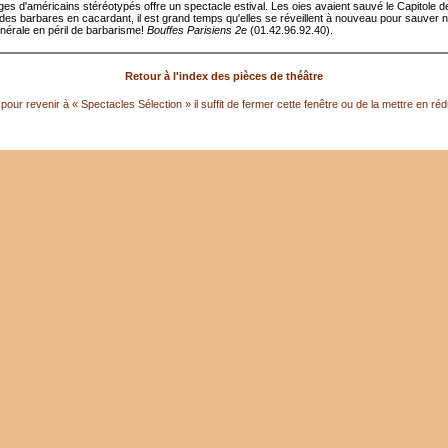
es d'américains stéréotypés offre un spectacle estival. Les oies avaient sauvé le Capitole d
n des barbares en cacardant, il est grand temps qu'elles se réveillent à nouveau pour sauver n
énérale en péril de barbarisme!
Bouffes Parisiens 2e
(01.42.96.92.40).
Retour à l'index des pièces de théâtre
pour revenir à « Spectacles Sélection » il suffit de fermer cette fenêtre ou de la mettre en réd