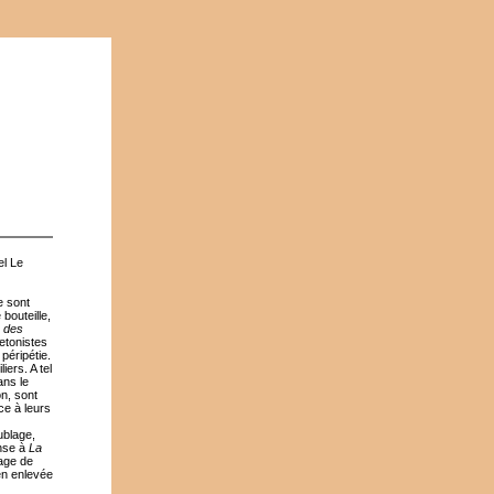
l Le
e sont
bouteille,
r des
letonistes
péripétie.
iers. A tel
ans le
on, sont
ce à leurs
ublage,
ense à
La
sage de
en enlevée