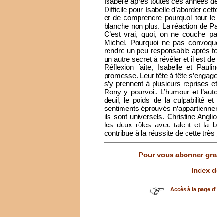
Isabelle après toutes ces années de
Difficile pour Isabelle d’aborder cet
et de comprendre pourquoi tout le 
blanche non plus. La réaction de Pau
C’est vrai, quoi, on ne couche pa
Michel. Pourquoi ne pas convoquer
rendre un peu responsable après tou
un autre secret à révéler et il est de t
Réflexion faite, Isabelle et Paul
promesse. Leur tête à tête s’engage 
s’y prennent à plusieurs reprises e
Rony y pourvoit. L’humour et l’autod
deuil, le poids de la culpabilité
sentiments éprouvés n’appartiennent
ils sont universels. Christine Angli
les deux rôles avec talent et la b
contribue à la réussite de cette très 
Pour vous abonner gratu
Index d
Accès à la page d'