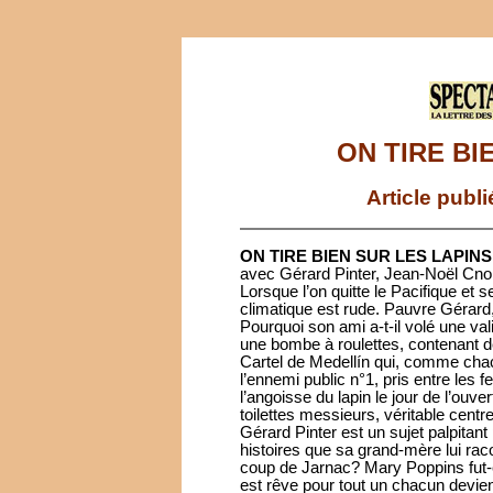
ON TIRE BI
Article publ
ON TIRE BIEN SUR LES LAPINS
avec Gérard Pinter, Jean-Noël Cno
Lorsque l’on quitte le Pacifique et s
climatique est rude. Pauvre Gérard,
Pourquoi son ami a-t-il volé une v
une bombe à roulettes, contenant d
Cartel de Medellín qui, comme chac
l’ennemi public n°1, pris entre les f
l’angoisse du lapin le jour de l’ouve
toilettes messieurs, véritable cent
Gérard Pinter est un sujet palpitant p
histoires que sa grand-mère lui racon
coup de Jarnac? Mary Poppins fut-e
est rêve pour tout un chacun devien