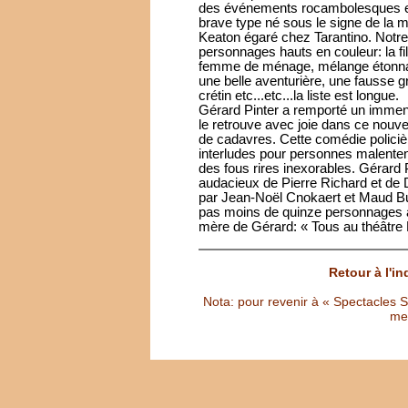
des événements rocambolesques et a
brave type né sous le signe de la
Keaton égaré chez Tarantino. Notre 
personnages hauts en couleur: la fi
femme de ménage, mélange étonnant
une belle aventurière, une fausse gre
crétin etc...etc...la liste est longue.
Gérard Pinter a remporté un imm
le retrouve avec joie dans ce nou
de cadavres. Cette comédie policièr
interludes pour personnes malenten
des fous rires inexorables. Gérar
audacieux de Pierre Richard et de D
par Jean-Noël Cnokaert et Maud Buq
pas moins de quinze personnages av
mère de Gérard: « Tous au théâtre 
Retour à l'i
Nota: pour revenir à « Spectacles Sél
met