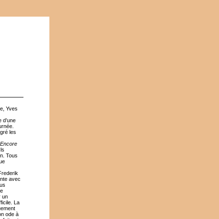
e, Yves
e d’une
ournée.
gré les
Encore
ls
on. Tous
ue
Frederik
onte avec
ous
Le
r un
icile. La
quement
on ode à