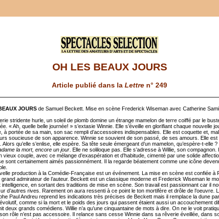
OH LES BEAUX JOURS
Article publié dans la
Lettre
n° 249
BEAUX JOURS
de Samuel Beckett. Mise en scène Frederick Wiseman avec Catherine Sami
rie stridente hurle, un soleil de plomb domine un étrange mamelon de terre coiffé par le bust
. « Ah, quelle belle journée! » s’extasie Winnie. Elle s’éveille en glorifiant chaque nouvelle j
e, à portée de sa main, son sac rempli d’accessoires indispensables. Elle est coquette et, mal
ours soucieuse de son apparence. Winnie se souvient de son passé, de ses amours. Elle est
 Alors qu’elle s’enlise, elle espère. Sa tête seule émergeant d’un mamelon, qu’espère-t-elle ?
adame la mort, encore un jour
. Elle ne soliloque pas. Elle s’adresse à Willie, son compagnon. I
n vieux couple, avec ce mélange d’exaspération et d’habitude, cimenté par une solide affecti
se sont certainement aimés passionnément. Il la regarde béatement comme une icône deven
ble.
velle production à la Comédie-Française est un événement. La mise en scène est confiée à 
grand admirateur de l’auteur. Beckett est un classique moderne et Frederick Wiseman le m
 intelligence, en sortant des traditions de mise en scène. Son travail est passionnant car il n
ur d’autres rives. Rarement on aura ressenti à ce point le ton mortifère et drôle de l’oeuvre. 
he Paul Andreu reprend les indications très précises de Beckett mais il remplace la dune pa
olutif, comme si la mort et le poids des jours qui passent étaient aussi un accouchement diff
nit deux grands comédiens. Willie n’a qu’une cinquantaine de mots à dire. On ne le voit prati
son rôle n’est pas accessoire. Il relance sans cesse Winnie dans sa rêverie éveillée, dans s