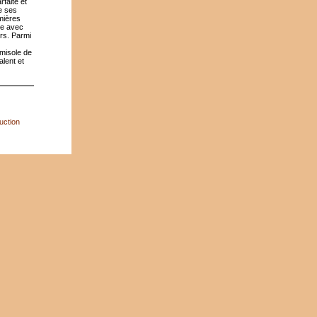
rfaite et
e ses
mières
se avec
ers. Parmi
amisole de
alent et
uction