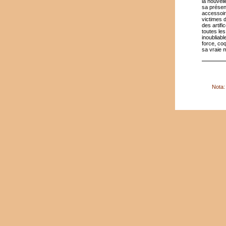
la nouvell
sa présen
accessoir
victimes d
des artifi
toutes le
inoubliab
force, coq
sa vraie 
Nota: 