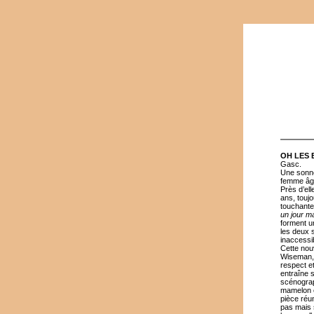
OH LES 
Gasc.
Une sonne
femme âgée
Près d’ell
ans, touj
touchante.
un jour m
forment u
les deux 
inaccessi
Cette nou
Wiseman, 
respect et
entraîne s
scénograp
mamelon év
pièce réu
pas mais 