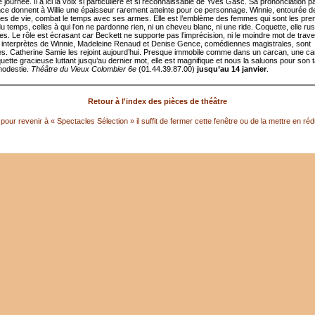
e journée. Il a ici la voix si particulière et si reconnaissable de Yves Gasc. Sa prononciation pa
ce donnent à Willie une épaisseur rarement atteinte pour ce personnage. Winnie, entourée d
es de vie, combat le temps avec ses armes. Elle est l’emblème des femmes qui sont les pre
u temps, celles à qui l’on ne pardonne rien, ni un cheveu blanc, ni une ride. Coquette, elle ru
ces. Le rôle est écrasant car Beckett ne supporte pas l’imprécision, ni le moindre mot de trav
s interprètes de Winnie, Madeleine Renaud et Denise Gence, comédiennes magistrales, sont
les. Catherine Samie les rejoint aujourd’hui. Presque immobile comme dans un carcan, une c
uette gracieuse luttant jusqu’au dernier mot, elle est magnifique et nous la saluons pour son t
modestie.
Théâtre du Vieux Colombier 6e
(01.44.39.87.00)
jusqu’au 14 janvier
.
Retour à l'index des pièces de théâtre
pour revenir à « Spectacles Sélection » il suffit de fermer cette fenêtre ou de la mettre en réd