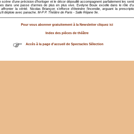
 scène d’une précision d’horloger et le décor dépouillé accompagnent parfaitement les sen
es dans une passe d’armes de plus en plus vive. Evelyne Bouix excelle dans le rôle d’
affronter la vérité. Nicolas Briançon s’efforce d’éteindre l’incendie, arguant la prescripti
u’il déploie avec panache.
M-P P. Théâtre de Paris - Salle Réjane 9e
.
Pour vous abonner gratuitement à la Newsletter cliquez ici
Index des pièces de théâtre
Accès à la page d'accueil de Spectacles Sélection