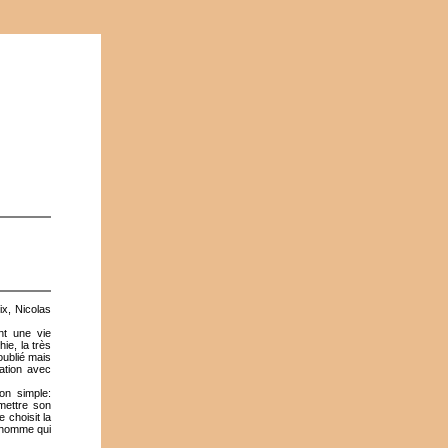
x, Nicolas
nt une vie
ie, la très
oublié mais
ation avec
on simple:
 mettre son
 choisit la
n homme qui