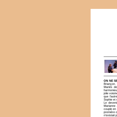
ON NE S
Briançon.
Mariés de
harmonieus
jolie vois
que l’aut
Sophie et 
Le deveni
Marianne a
couple en 
première o
n’existait 