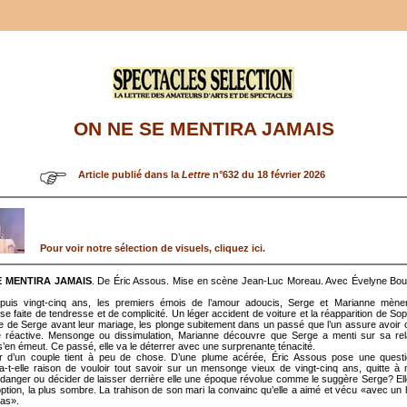
ON NE SE MENTIRA JAMAIS
Article publié dans la
Lettre
n°632 du 18 février 2026
Pour voir notre sélection de visuels, cliquez ici.
E MENTIRA JAMAIS
. De Éric Assous. Mise en scène Jean-Luc Moreau. Avec Évelyne Boui
puis vingt-cinq ans, les premiers émois de l’amour adoucis, Serge et Marianne mène
e faite de tendresse et de complicité. Un léger accident de voiture et la réapparition de Soph
ine de Serge avant leur mariage, les plonge subitement dans un passé que l’un assure avoir 
re réactive. Mensonge ou dissimulation, Marianne découvre que Serge a menti sur sa rel
s’en émeut. Ce passé, elle va le déterrer avec une surprenante ténacité.
r d’un couple tient à peu de chose. D’une plume acérée, Éric Assous pose une questi
-t-elle raison de vouloir tout savoir sur un mensonge vieux de vingt-cinq ans, quitte à
danger ou décider de laisser derrière elle une époque révolue comme le suggère Serge? Elle
ption, la plus sombre. La trahison de son mari la convainc qu’elle a aimé et vécu «avec u
pas».