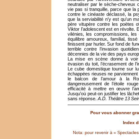
neutraliser par le sèche-cheveu
vie pas si tranquille, parce que la
contre le cinéaste déclassé, la psy
que la serviabilité n’y est qu’un
père vitupère contre les poètes o
Viktor l’adolescent est en révolte.
vilénies, les compromissions, les 
équilibre amoureux, familial, tis
finissent par hurler. Sur fond de fun
terrible contre l’invasion quotidi
décennies de la vie des pays europ
La mise en scène donne à voir 
évasion du toit, l’écrasement de l’
Le cube domestique tourne sur l
échappées rieuses ne parviennent pa
le balcon de l’amour à la Romé
dangereusement de l’étoile rouge
efficacité à mettre en œuvre l’a
Jusqu’où peut-on justifier les lâch
sans réponse.
A.D. Théâtre 13 Sei
Pour vous abonner grat
Index d
Nota: pour revenir à « Spectacles S