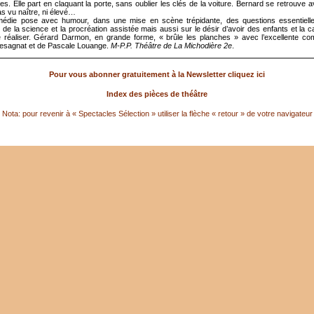
es. Elle part en claquant la porte, sans oublier les clés de la voiture. Bernard se retrouve a
pas vu naître, ni élevé…
médie pose avec humour, dans une mise en scène trépidante, des questions essentielle
de la science et la procréation assistée mais aussi sur le désir d’avoir des enfants et la c
e réaliser. Gérard Darmon, en grande forme, « brûle les planches » avec l’excellente com
esagnat et de Pascale Louange.
M-P.P. Théâtre de La Michodière 2e
.
Pour vous abonner gratuitement à la Newsletter cliquez ici
Index des pièces de théâtre
Nota: pour revenir à « Spectacles Sélection » utiliser la flèche « retour » de votre navigateur