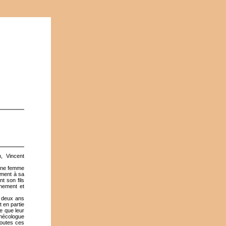
, Vincent
eune femme
ement à sa
t son fils
îchement et
à deux ans
 en partie
e que leur
ynécologue
toutes ces