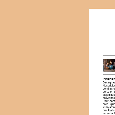
L’ORDR
Desagnat
Nostalgiq
de vingt-
porte en 
biologique
prévient 
Pour comb
près. Que
le mystèr
ami Gabri
avoue à B