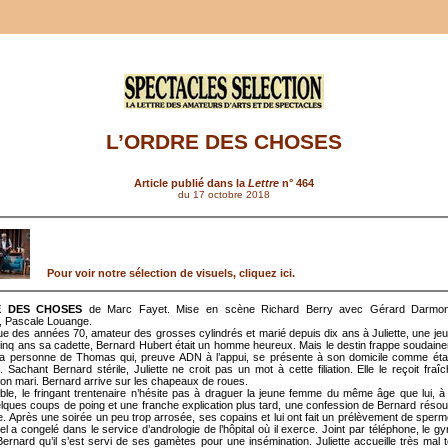
L’ORDRE DES CHOSES
Article publié dans la
Lettre
n° 464
du 17 octobre 2018
Pour voir notre sélection de visuels, cliquez ici.
E DES CHOSES
de Marc Fayet. Mise en scène Richard Berry avec Gérard Darmon
, Pascale Louange.
ue des années 70, amateur des grosses cylindrés et marié depuis dix ans à Juliette, une j
cinq ans sa cadette, Bernard Hubert était un homme heureux. Mais le destin frappe soudain
la personne de Thomas qui, preuve ADN à l’appui, se présente à son domicile comme étan
. Sachant Bernard stérile, Juliette ne croit pas un mot à cette filiation. Elle le reçoit fra
son mari. Bernard arrive sur les chapeaux de roues.
le, le fringant trentenaire n’hésite pas à draguer la jeune femme du même âge que lui, 
lques coups de poing et une franche explication plus tard, une confession de Bernard résout
e. Après une soirée un peu trop arrosée, ses copains et lui ont fait un prélèvement de sperm
el a congelé dans le service d’andrologie de l’hôpital où il exerce. Joint par téléphone, le g
ernard qu’il s’est servi de ses gamètes pour une insémination. Juliette accueille très mal 