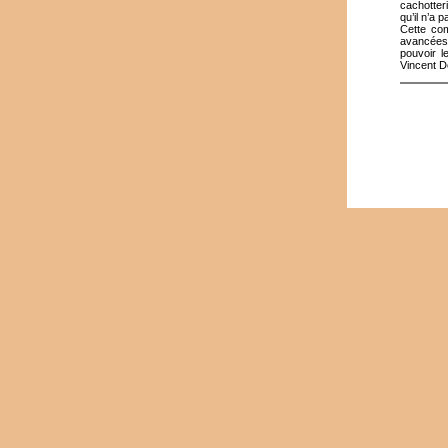
cachotteri
qu’il n’a 
Cette co
avancées 
pouvoir l
Vincent D