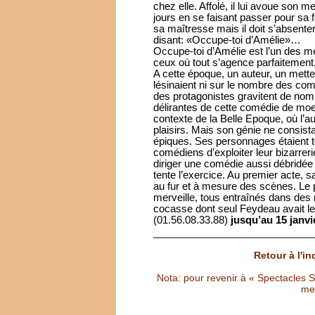
chez elle. Affolé, il lui avoue son
jours en se faisant passer pour sa 
sa maîtresse mais il doit s’absenter.
disant: «Occupe-toi d’Amélie»…
Occupe-toi d’Amélie est l’un des m
ceux où tout s’agence parfaitement, 
A cette époque, un auteur, un mette
lésinaient ni sur le nombre des c
des protagonistes gravitent de nom
délirantes de cette comédie de moe
contexte de la Belle Epoque, où l’a
plaisirs. Mais son génie ne consist
épiques. Ses personnages étaient 
comédiens d’exploiter leur bizarrer
diriger une comédie aussi débridée
tente l’exercice. Au premier acte, s
au fur et à mesure des scènes. Le 
merveille, tous entraînés dans des
cocasse dont seul Feydeau avait le
(01.56.08.33.88)
jusqu’au 15 janvi
Retour à l'i
Nota: pour revenir à « Spectacles Sél
met