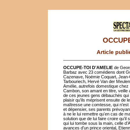
OCCUPE
Article publ
OCCUPE-TOI D’AMELIE
de Georg
Barbaz avec 23 comédiens dont Gw
Cazenave, Noémie Coquart, Jean-Ch
Tarbouriech, Hervé Van der Meulen
Amélie, autrefois domestique chez
Cambon, son amant en titre, veille au
de ces jeunes gens débauchés qui 
plaisir qu’ils méprisent ensuite de 
maîtresse une comtesse, qui n’est 
et dépensier, ses parents prévoyan
à ne le lui remettre qu'en cas de ma
solution que de lui faire croire qu’il
qui lui tombe sous la main, celle d’
avances d’un prince oriental, Etienn