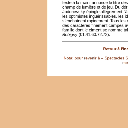
texte à la main, annonce le titre d
champ de lumière et de jeu. Du déri
Jodorowsky épingle allègrement l’â
les optimistes inguérissables, les i
s’enchaînent rapidement. Tous le
des caractères finement campés ave
famille dont le ciment se nomme tale
Bobigny
(01.41.60.72.72).
Retour à l'i
Nota: pour revenir à « Spectacles Sél
met