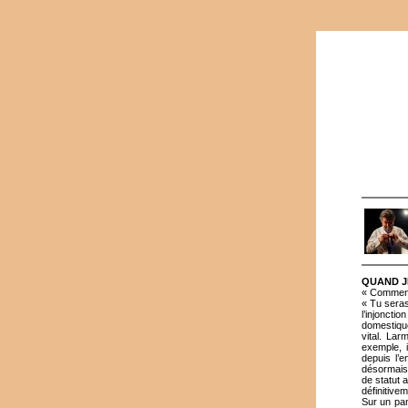
QUAND J
« Comment,
« Tu seras
l’injonct
domestique
vital. Lar
exemple, i
depuis l’
désormais 
de statut 
définitive
Sur un pan