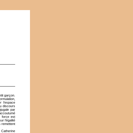
tit garçon.
ormulation,
r l’espace
du discours
njugale par
s accoutumé
 force est
r l’égalité
s remettent
. Catherine