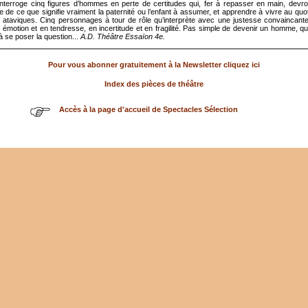
nterroge cinq figures d’hommes en perte de certitudes qui, fer à repasser en main, devro
 de ce que signifie vraiment la paternité ou l’enfant à assumer, et apprendre à vivre au quo
s ataviques. Cinq personnages à tour de rôle qu’interprète avec une justesse convaincan
 émotion et en tendresse, en incertitude et en fragilité. Pas simple de devenir un homme, q
à se poser la question...
A.D. Théâtre Essaïon 4e.
Pour vous abonner gratuitement à la Newsletter cliquez ici
Index des pièces de théâtre
Accès à la page d'accueil de Spectacles Sélection