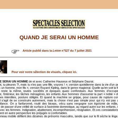
QUAND JE SERAI UN HOMME
Article publié dans la
Lettre
n°527 du 7 juillet 2021
Pour voir notre sélection de visuels, cliquez ici.
E SERAI UN HOMME
de et avec Catherine Hauseux et Stéphane Daurat.
 tu pleures ?!, mais tu n’es pas une fille, voyons ! », version quotidienne dans la vie d’un pe
 un homme, mon fils », version Ruyard Kipling, dans le genre magistral. Quelle qu’en soit la f
ion reste la même, toutes sociétés et époques quasi confondues. Aux femmes d’occupe
, l’intérieur, les tâches ménagères, les enfants. Aux hommes d’assumer la part « noble » 
mes interdites, posture obligée. Et quand la machine se grippe, pour cause de rupture co
l s’agit de se construire autrement, mais la chose n’est pas simple pour qui n’y est pa
enfance. On a fanfaronné, roulé des biceps, vécu sans vergogne son égoïsme de mâle,
de passer d’une virilité de surface à l’astreinte domestique, au regard autre sur les enfants, su
avec les femmes. Indignation, abattement, incompréhension, résignation. Et ces constatation
ment en autre perspective les préjugés si confortables.
neau mobile défilent des dizaines de prénoms masculins, tandis que sur le fil sèche le linge