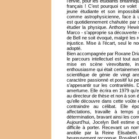
l’envie, pour les étudiants britann
français ! C’est pourquoi ce volet
jeune étudiante et son impossibi
comme astrophysicienne, face à u
est quotidiennement chahutée par ses
étudier la physique. Anthony Hewis
Marco - s’approprie sa découverte 
de Bell ne soit évoqué, malgré les 
injustice. Mise à l’écart, seul le 
adopté.
Bien accompagnée par Roxane Driay,
le parcours intellectuel est tout a
mise en scène virevoltante, i
enthousiasme qui était certainemen
scientifique de génie de vingt a
caractère passionné et positif lui
s’appesantir sur les contrariétés
amertume. Elle écrira en 1979 qu’el
au directeur de thèse et non à son é
qu’elle découvre dans cette voûte é
contraindre au célibat. Elle ép
affectations, travaille à temp
détermination, bravant ainsi les con
Aujourd’hui, Jocelyn Bell estime q
difficile à porter. Recevant un no
anoblie par la Reine Elisabeth
heureusement reconnue. Rosalind F