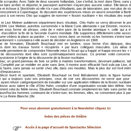
de scrupules. Avec l’aide de deux savants hollandais, Lise s’enfuit, la mort dans l’âme, sans 
se faire arrêter et déporter, le passeport autrichien n’ayant plus aucune valeur. Elle laisse de
ie et échoue à Stockholm où elle n’a « pas d’étudiants, pas de laboratoire, pas non plus de sta
 rencontrent à Copenhague. Ils discutent des expériences mises en œuvre ensemble à Berlin 
ussi à son neveu Otto qui suggère de nommer « fission nucléaire » les résultats des exp
et Lise Meitner publieront séparément leurs résultats. Otto Hahn se verra décerner le pr
1944. Lise Meitner, autrefois surnommée « la Marie Curie allemande » par Einstein, recevr
uet sous forme de phrase, celui de « mère juive de la bombe atomique », celle qui a trou
 d’accélérer la fin de la Seconde Guerre mondiale. Elle supportera difficilement cette assoc
ume cédera la place au pardon : « nous vivons dans un monde où les hommes s’entre-tuent
donnent » constatera-t-elle avant de décéder en Angleterre en 1968.
ne de formation, Elisabeth Bouchaud met en lumière, sous forme d’un diptyque, d
ques dont les travaux furent « récupérés » par leurs collègues masculins. Les aléas d
nelle permettent de comprendre l’éternelle mise à l’écart qui a frappé et frappe encore les «
ne de découvertes dont elles sont systématiquement exclues. Ce premier volet concerne
ysicienne à l’origine de la découverte de la fission nucléaire.
teau, un grand panneau de bois se prête à maintes transformations, devenant paillasse, ta
. Complété par un mobilier en acier sans âme, il montre avec efficacité l’exil subi par Lise,
à l’autre, sans jamais se sentir chez elle, dans ses meubles. Mais le plus dur est l’exil intérie
t d’impuissance.
écor lourd et spartiate, Elisabeth Bouchaud se fond littéralement dans la figure human
que qui a toujours suivi ses principes, ceux de voir ses découvertes ne servir que pour 
 ayant refusé catégoriquement de travailler sur une application militaire de la fission nucléair
sse avec talent le rôle d’Otto Hahn, complice d’une organisation sociale bien définie. Ime
amment celui du fidèle neveu. Elisabeth Bouchaud constate simplement les faits sans porter d
jourd’hui les hommes continuent de s’entre-tuer, les femmes, elles, ne consentent plus à pa
tre La Reine Blanche 18e
.
Pour vous abonner gratuitement à la Newsletter cliquez ici
Index des pièces de théâtre
Accès à la page d'accueil de Spectacles Sélection