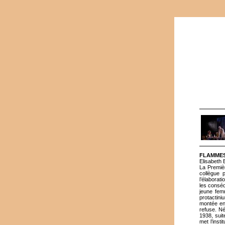
FLAMMES
Elisabeth 
La Premièr
collègue p
l’élaborat
les conséq
jeune fem
protactini
montée en 
refuse. Né
1938, suit
met l’inst