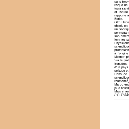
sans trop 
risque de 
toute sa v
et Lise se
rapporte a
Berlin.
Otto Hahn 
chimie en 
un sobriq
permettant
son amert
femmes par
Physicien
scientifi
profession
à l’origi
Meitner, ph
Sur le pla
frontières
d’un pays 
solitude e
Dans ce d
scientifi
l’humanité,
Marco endo
joue brill
Mais si au
P P. Théâ