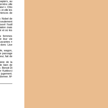
papiers, au
rrière elle
tut ». Otto
et elle les
ériences de
ix Nobel de
a seulement
vé l’outil
iation mais
 et où les
eux femmes
e leur vie
 savantes »
 donc Lise
ble, wagon,
 de passage
ur, fait de
iste de la
le bien de
e. Benoit Di
r Kuttlovci
e jugement.
rdonner.
M-