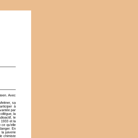
teen. Avec
Meitner, sa
articiper à
uvantée par
ollègue, la
oactif, le
 1933 et la
 ce qu’elle
 danger. En
la juiverie
le chimiste