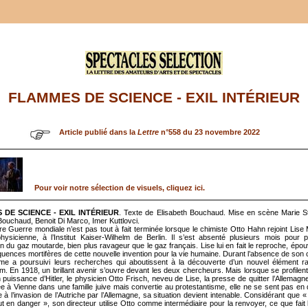
FLAMMES DE SCIENCE - EXIL INTÉRIEUR
Article publié dans la
Lettre
n°558 du 23 novembre 2022
Pour voir notre sélection de visuels, cliquez ici.
 DE SCIENCE - EXIL INTÉRIEUR
. Texte de Elisabeth Bouchaud. Mise en scène Marie S
Bouchaud, Benoit Di Marco, Imer Kuttlovci.
e Guerre mondiale n’est pas tout à fait terminée lorsque le chimiste Otto Hahn rejoint Lise 
hysicienne, à l’Institut Kaiser-Wilhelm de Berlin. Il s’est absenté plusieurs mois pour p
ion du gaz moutarde, bien plus ravageur que le gaz français. Lise lui en fait le reproche, épo
uences mortifères de cette nouvelle invention pour la vie humaine. Durant l’absence de son c
me a poursuivi leurs recherches qui aboutissent à la découverte d’un nouvel élément radi
um. En 1918, un brillant avenir s’ouvre devant les deux chercheurs. Mais lorsque se profilent
puissance d’Hitler, le physicien Otto Frisch, neveu de Lise, la presse de quitter l’Allemagne
e à Vienne dans une famille juive mais convertie au protestantisme, elle ne se sent pas en
e à l’invasion de l’Autriche par l’Allemagne, sa situation devient intenable. Considérant que « 
itut en danger », son directeur utilise Otto comme intermédiaire pour la renvoyer, ce que fait 