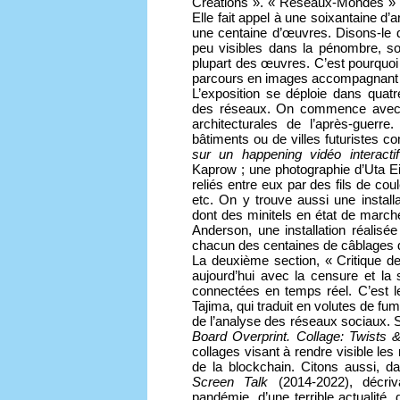
Créations ». « Réseaux-Mondes » es
Elle fait appel à une soixantaine d’
une centaine d’œuvres. Disons-le d’
peu visibles dans la pénombre, so
plupart des œuvres. C’est pourquoi
parcours en images accompagnant c
L’exposition se déploie dans quatre
des réseaux. On commence avec l
architecturales de l’après-guerr
bâtiments ou de villes futuristes
sur un happening vidéo interacti
Kaprow ; une photographie d’Uta E
reliés entre eux par des fils de coul
etc. On y trouve aussi une insta
dont des minitels en état de march
Anderson, une installation réalis
chacun des centaines de câblages 
La deuxième section, « Critique d
aujourd’hui avec la censure et la
connectées en temps réel. C’est 
Tajima, qui traduit en volutes de fumé
de l’analyse des réseaux sociaux
Board Overprint. Collage: Twists 
collages visant à rendre visible le
de la blockchain. Citons aussi, da
Screen Talk
(2014-2022), décri
pandémie, d’une terrible actualité, 