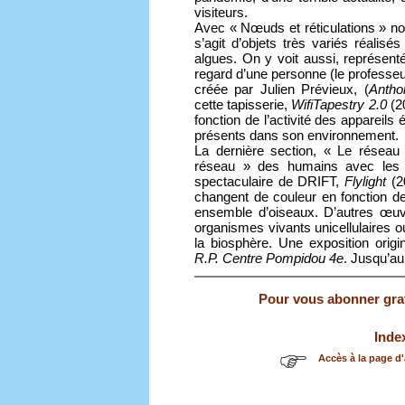
visiteurs.
Avec « Nœuds et réticulations » no
s’agit d’objets très variés réalisé
algues. On y voit aussi, représenté
regard d’une personne (le professeur
créée par Julien Prévieux, (
Antho
cette tapisserie,
WifiTapestry 2.0
(2
fonction de l’activité des appareils
présents dans son environnement.
La dernière section, « Le réseau
réseau » des humains avec les a
spectaculaire de DRIFT,
Flylight
(20
changent de couleur en fonction de l
ensemble d’oiseaux. D’autres œuv
organismes vivants unicellulaires 
la biosphère. Une exposition origin
R.P. Centre Pompidou 4e
. Jusqu’au
Pour vous abonner gratu
Inde
Accès à la page d'