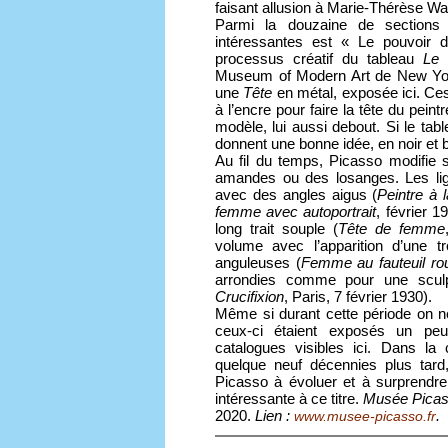
faisant allusion à Marie-Thérèse Wal
Parmi la douzaine de sections 
intéressantes est « Le pouvoir d’
processus créatif du tableau
Le 
Museum of Modern Art de New York.
une
Tête
en métal, exposée ici. Ces
à l’encre pour faire la tête du pein
modèle, lui aussi debout. Si le ta
donnent une bonne idée, en noir et 
Au fil du temps, Picasso modifie 
amandes ou des losanges. Les lign
avec des angles aigus (
Peintre à 
femme avec autoportrait
, février 1
long trait souple (
Tête de femme
volume avec l’apparition d’une 
anguleuses (
Femme au fauteuil ro
arrondies comme pour une sculp
Crucifixion
, Paris, 7 février 1930).
Même si durant cette période on n
ceux-ci étaient exposés un pe
catalogues visibles ici. Dans la c
quelque neuf décennies plus tard,
Picasso à évoluer et à surprendre
intéressante à ce titre.
Musée Picas
2020.
Lien :
.
www.musee-picasso.fr