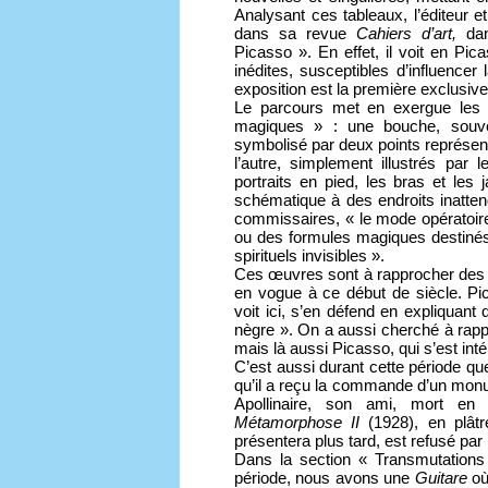
Analysant ces tableaux, l’éditeur e
dans sa revue
Cahiers d’art,
da
Picasso ». En effet, il voit en Pi
inédites, susceptibles d’influencer
exposition est la première exclusiv
Le parcours met en exergue les p
magiques » : une bouche, souven
symbolisé par deux points représenta
l’autre, simplement illustrés par
portraits en pied, les bras et le
schématique à des endroits inatten
commissaires, « le mode opératoire 
ou des formules magiques destinés
spirituels invisibles ».
Ces œuvres sont à rapprocher des s
en vogue à ce début de siècle. Pi
voit ici, s’en défend en expliquant q
nègre ». On a aussi cherché à rapp
mais là aussi Picasso, qui s’est in
C’est aussi durant cette période que
qu’il a reçu la commande d’un mon
Apollinaire, son ami, mort en
Métamorphose II
(1928), en plâtre
présentera plus tard, est refusé par 
Dans la section « Transmutations 
période, nous avons une
Guitare
où 