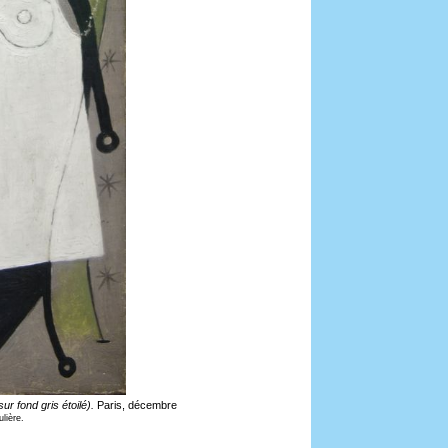
r fond gris étoilé).
Paris, décembre
ulière.