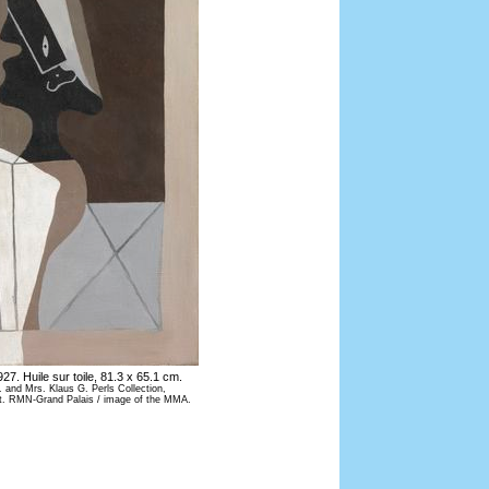
927. Huile sur toile, 81.3 x 65.1 cm.
and Mrs. Klaus G. Perls Collection,
st. RMN-Grand Palais / image of the MMA.