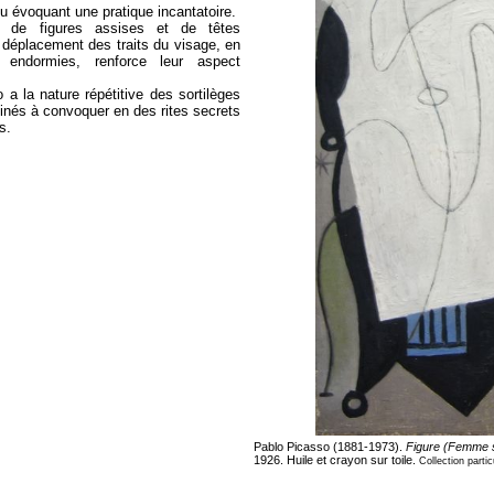
 évoquant une pratique incantatoire.
s de figures assises et de têtes
e déplacement des traits du visage, en
s endormies, renforce leur aspect
a la nature répétitive des sortilèges
nés à convoquer en des rites secrets
s.
Pablo Picasso (1881-1973).
Figure (Femme su
1926. Huile et crayon sur toile.
Collection partic