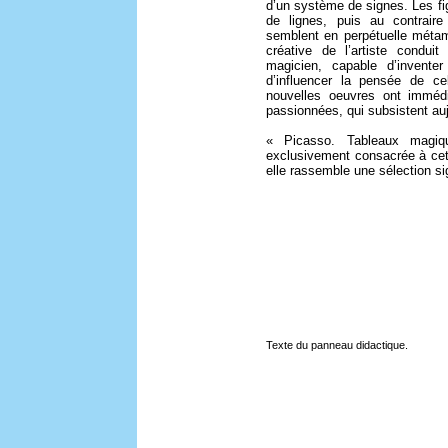
d’un système de signes. Les fi
de lignes, puis au contrair
semblent en perpétuelle métamo
créative de l’artiste condui
magicien, capable d’inventer
d’influencer la pensée de ce
nouvelles oeuvres ont immédi
passionnées, qui subsistent auj
« Picasso. Tableaux magiq
exclusivement consacrée à cett
elle rassemble une sélection sig
Texte du panneau didactique.