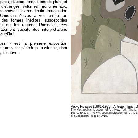
gures, d’abord composées de plans et
e d’étranges volumes monumentaux,
rphose. L’extraordinaire imagination
t Christian Zervos à voir en lui un
 des formes inédites, susceptibles
lui qui les regarde. Radicales, ces
atement suscité des interprétations
ourd’hui.
ues » est la première exposition
e nouvelle période picassienne, dont
nificative.
Pablo Picasso (1881-1973).
Arlequin
, [mai] 1
The Metropolitan Museum of Art, New York. The Mr. 
1997.149.5. © The Metropolitan Museum of Art, Di
© Succession Picasso 2019.