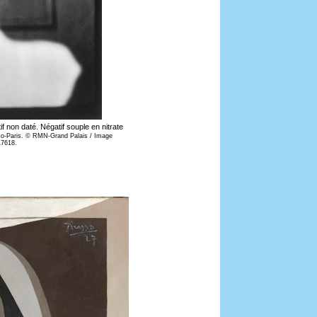
tif non daté. Négatif souple en nitrate
so-Paris. © RMN-Grand Palais / Image
7618.