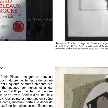
Anonyme.
L’ombre d’un profil d’homme
, néga
de cellulose, 11,9 x 7 cm.
Musée national Picas
RMN-GP. © Don Succession Picasso, 1992. APPH1
ES
, Pablo Picasso inaugure un nouveau
 la fin du premier trimestre de l’année
ent cinquante peintures présente des
 et thématiques communes et a été
is en 1938 par l’éditeur et critique
le de sa revue Cahiers d’art intitulé «
». Ces peintures, mettant en scène
s corps, montrant parfois le décor de
e extrême formalisation et l’élaboration