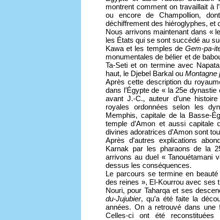
montrent comment on travaillait à
ou encore de Champollion, dont
déchiffrement des hiéroglyphes, et 
Nous arrivons maintenant dans « le 
les États qui se sont succédé au 
Kawa et les temples de
Gem-pa-it
monumentales de bélier et de babou
Ta-Seti et on termine avec Napata,
haut, le Djebel Barkal ou
Montagne 
Après cette description du roya
dans l’Égypte de « la 25e dynastie
avant J.-C., auteur d’une histoire
royales ordonnées selon les dyn
Memphis, capitale de la Basse-Égy
temple d’Amon et aussi capitale 
divines adoratrices d’Amon sont tout à
Après d’autres explications abon
Karnak par les pharaons de la 25e
arrivons au duel « Tanouétamani v
dessus les conséquences.
Le parcours se termine en beauté 
des reines », El-Kourrou avec ses t
Nouri, pour Taharqa et ses descend
du-Jujubier
, qu’a été faite la déco
années. On a retrouvé dans une f
Celles-ci ont été reconstituée