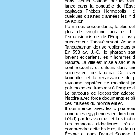
dans l’actuel Soudan, par les roi
lance dans la conquête de l’Égypt
capitales, Thèbes, Hermopolis, Hér
quelques dizaines d’années les « d
de Kouch.
Parmi ses descendants, le plus cél
plus de vingt-cinq ans et il 
l’expansionnisme de l’Empire ass
successeur Tanouétamani. Assour
Tanouétamani doit se replier dans s
En 593 av. J.-C., le pharaon saï
ioniens et cariens, les « hommes d
Napata. La ville est mise à sac et 
sont recueillis et enfouis dans u
successeur de Taharqa. Cet événe
kouchites et la renaissance du 
royaume napatéen se maintient ju
patrimoine est transmis à l’empire 
Le parcours de l’exposition adopte
histoire avec force documents et p
des musées du monde entier.
Il commence, avec les « pharaons
conquêtes égyptiennes en direction d
bétail) par les vaincus et la situat
Les panneaux didactiques, très cl
comprendre cette histoire, il a fal
Égypte et dans l’actuel Soudan. D