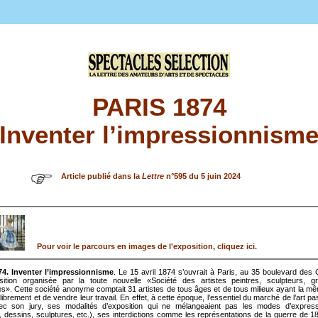
PARIS 1874
Inventer l’impressionnism
Article publié dans la
Lettre
n°595 du 5 juin 2024
Pour voir le parcours en images de l'exposition, cliquez ici.
4. Inventer l’impressionnisme
. Le 15 avril 1874 s’ouvrait à Paris, au 35 boulevard des
ition organisée par la toute nouvelle «Société des artistes peintres, sculpteurs, g
es». Cette société anonyme comptait 31 artistes de tous âges et de tous milieux ayant la m
librement et de vendre leur travail. En effet, à cette époque, l’essentiel du marché de l’art pas
ec son jury, ses modalités d’exposition qui ne mélangeaient pas les modes d’expressi
, dessins, sculptures, etc.), ses interdictions comme les représentations de la guerre de 1