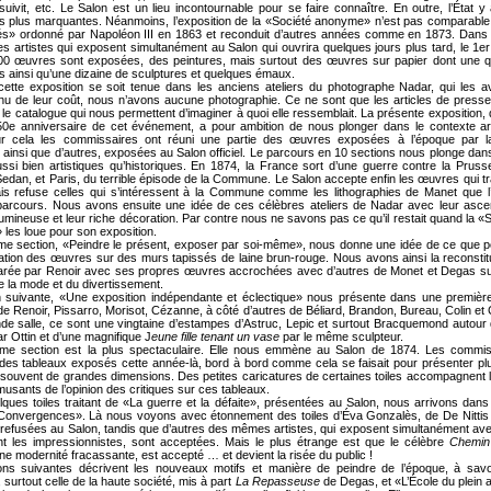
suivit, etc. Le Salon est un lieu incontournable pour se faire connaître. En outre, l’État y
s plus marquantes. Néanmoins, l’exposition de la «Société anonyme» n’est pas comparable
és» ordonné par Napoléon III en 1863 et reconduit d’autres années comme en 1873. Dans c
es artistes qui exposent simultanément au Salon qui ouvrira quelques jours plus tard, le 1e
00 œuvres sont exposées, des peintures, mais surtout des œuvres sur papier dont une q
 ainsi qu’une dizaine de sculptures et quelques émaux.
ette exposition se soit tenue dans les anciens ateliers du photographe Nadar, qui les av
nu de leur coût, nous n’avons aucune photographie. Ce ne sont que les articles de presse
 le catalogue qui nous permettent d’imaginer à quoi elle ressemblait. La présente exposition, 
50e anniversaire de cet événement, a pour ambition de nous plonger dans le contexte art
r cela les commissaires ont réuni une partie des œuvres exposées à l’époque par l
insi que d’autres, exposées au Salon officiel. Le parcours en 10 sections nous plonge dans
si bien artistiques qu’historiques. En 1874, la France sort d’une guerre contre la Prusse
edan, et Paris, du terrible épisode de la Commune. Le Salon accepte enfin les œuvres qui tra
is refuse celles qui s’intéressent à la Commune comme les lithographies de Manet que l’
parcours. Nous avons ensuite une idée de ces célèbres ateliers de Nadar avec leur ascen
umineuse et leur riche décoration. Par contre nous ne savons pas ce qu’il restait quand la «
 les loue pour son exposition.
me section, «Peindre le présent, exposer par soi-même», nous donne une idée de ce que po
ation des œuvres sur des murs tapissés de laine brun-rouge. Nous avons ainsi la reconstit
parée par Renoir avec ses propres œuvres accrochées avec d’autres de Monet et Degas su
e la mode et du divertissement.
n suivante, «Une exposition indépendante et éclectique» nous présente dans une première
de Renoir, Pissarro, Morisot, Cézanne, à côté d’autres de Béliard, Brandon, Bureau, Colin et
de salle, ce sont une vingtaine d’estampes d’Astruc, Lepic et surtout Bracquemond autour
r Ottin et d’une magnifique J
eune fille tenant un vase
par le même sculpteur.
ème section est la plus spectaculaire. Elle nous emmène au Salon de 1874. Les commis
des tableaux exposés cette année-là, bord à bord comme cela se faisait pour présenter pl
 souvent de grandes dimensions. Des petites caricatures de certaines toiles accompagnent l
usants de l’opinion des critiques sur ces tableaux.
ques toiles traitant de «La guerre et la défaite», présentées au Salon, nous arrivons dans
«Convergences». Là nous voyons avec étonnement des toiles d’Éva Gonzalès, de De Nittis
refusées au Salon, tandis que d’autres des mêmes artistes, qui exposent simultanément av
nt les impressionnistes, sont acceptées. Mais le plus étrange est que le célèbre
Chemin 
une modernité fracassante, est accepté … et devient la risée du public !
ons suivantes décrivent les nouveaux motifs et manière de peindre de l’époque, à savo
surtout celle de la haute société, mis à part
La Repasseuse
de Degas, et «L’École du plein a