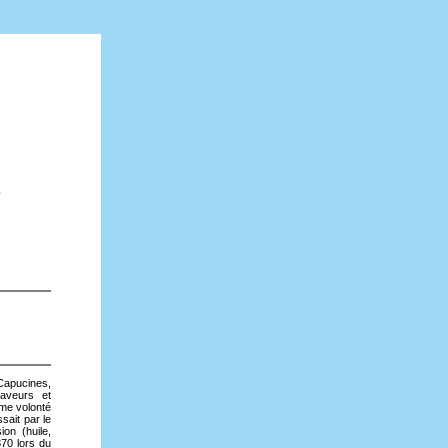
e
 Capucines,
raveurs et
ême volonté
sait par le
on (huile,
870 lors du