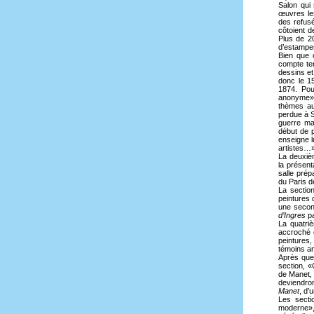
Salon qui 
œuvres le
des refus
côtoient d
Plus de 2
d’estampes
Bien que c
compte te
dessins et
donc le 1
1874. Pou
anonyme» a
thèmes aus
perdue à S
guerre ma
début de 
enseigne l
artistes…»
La deuxiè
la présent
salle pré
du Paris d
La sectio
peintures 
une secon
d’Ingres
pa
La quatri
accroché 
peintures,
témoins am
Après quel
section, 
de Manet, 
deviendro
Manet
, d’
Les secti
moderne», 