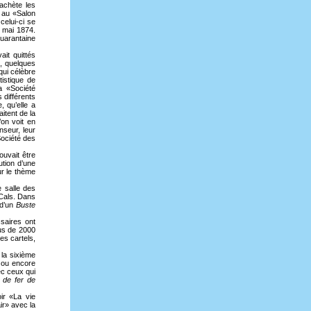
 achète les
 au «Salon
elui-ci se
r mai 1874.
uarantaine
ait quittés
, quelques
qui célèbre
istique de
a «Société
 différents
, qu’elle a
itent de la
on voit en
seur, leur
Société des
uvait être
ution d’une
r le thème
 salle des
 Cals. Dans
 d’un
Buste
saires ont
us de 2000
es cartels,
 la sixième
 ou encore
ec ceux qui
de fer de
ir «La vie
ir» avec la