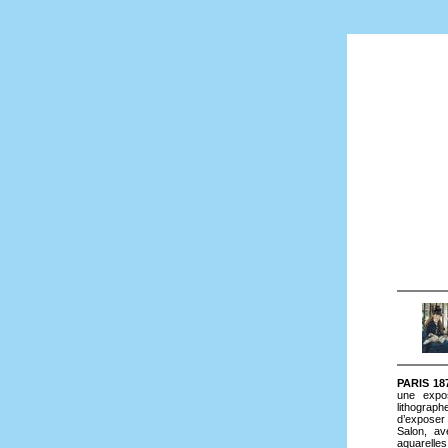
PARIS 187
une expos
lithograph
d’exposer 
Salon, av
aquarelles