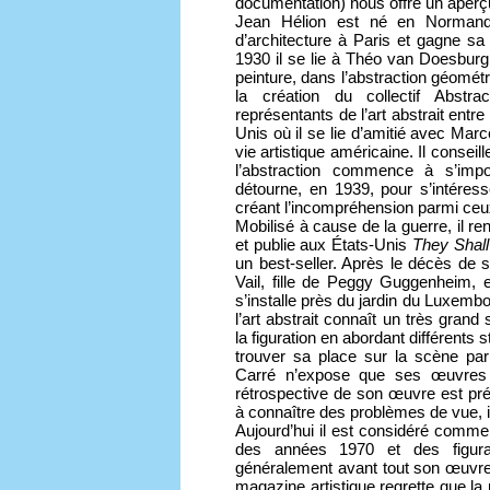
documentation) nous offre un aperçu 
Jean Hélion est né en Normandie
d’architecture à Paris et gagne s
1930 il se lie à Théo van Doesburg
peinture, dans l’abstraction géométr
la création du collectif Abstra
représentants de l’art abstrait entre
Unis où il se lie d’amitié avec Mar
vie artistique américaine. Il consei
l’abstraction commence à s’impo
détourne, en 1939, pour s’intéres
créant l’incompréhension parmi ceux
Mobilisé à cause de la guerre, il re
et publie aux États-Unis
They Shal
un best-seller. Après le décès de
Vail, fille de Peggy Guggenheim, e
s’installe près du jardin du Luxembou
l’art abstrait connaît un très grand
la figuration en abordant différents 
trouver sa place sur la scène pari
Carré n’expose que ses œuvres a
rétrospective de son œuvre est pr
à connaître des problèmes de vue, il
Aujourd’hui il est considéré comm
des années 1970 et des figurat
généralement avant tout son œuvre
magazine artistique regrette que l