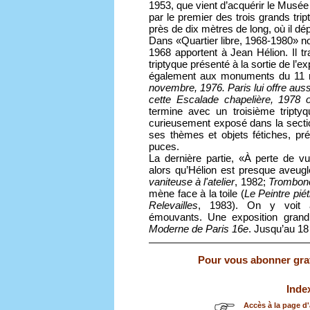
1953, que vient d’acquérir le Musée
par le premier des trois grands tri
près de dix mètres de long, où il d
Dans «Quartier libre, 1968-1980» n
1968 apportent à Jean Hélion. Il t
triptyque présenté à la sortie de l’ex
également aux monuments du 11 n
novembre, 1976. Paris lui offre a
cette Escalade chapelière, 1978 o
termine avec un troisième tripty
curieusement exposé dans la section
ses thèmes et objets fétiches, pr
puces.
La dernière partie, «À perte de v
alors qu’Hélion est presque aveugl
vaniteuse à l'atelier
, 1982;
Trombone
mène face à la toile (
Le Peintre pié
Relevailles
, 1983). On y voit au
émouvants. Une exposition grandi
Moderne de Paris 16e
. Jusqu’au 18
Pour vous abonner gratu
Inde
Accès à la page d'