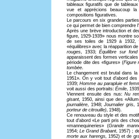
tableaux figuratifs que de tableau
vue et apprécions beaucoup la 
compositions figuratives.
Le parcours en six grandes parties
ce qui permet de bien comprendre l’
Après une brève introduction et deu
figure, 1929-1939» nous montre son 
de ses toiles de 1929 à 1932, 
«équilibres» avec la réapparition de
rouges
, 1933;
Équilibre sur fond
apparaissent des formes verticale
période dite des «figures» (
Figure 
tombée
.
Le changement est brutal dans la p
1951». On y voit tout d’abord des
1939;
Homme au parapluie et femm
voit aussi des portraits:
Émile
, 193
Viennent ensuite des nus:
Nu re
gisant
, 1950, ainsi que des «Allum
journalière
, 1948;
Journalier gris
, 
porteur de citrouille)
, 1948).
Ce renouveau du style et des motif
tout d’abord «Le parti pris des ch
«mannequineries» (
Grande manne
1954;
Le Grand Brabant
, 1957) ; d
morte aux harengs,
1952) et de gr