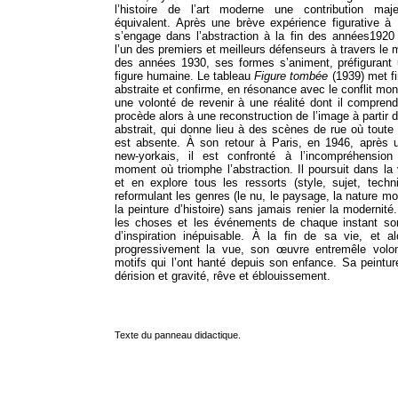
l’histoire de l’art moderne une contribution ma
équivalent. Après une brève expérience figurative à 
s’engage dans l’abstraction à la fin des années1920
l’un des premiers et meilleurs défenseurs à travers le 
des années 1930, ses formes s’animent, préfigurant 
figure humaine. Le tableau
Figure tombée
(1939) met f
abstraite et confirme, en résonance avec le conflit mon
une volonté de revenir à une réalité dont il comprend l
procède alors à une reconstruction de l’image à partir 
abstrait, qui donne lieu à des scènes de rue où toute 
est absente. À son retour à Paris, en 1946, après u
new-yorkais, il est confronté à l’incompréhension
moment où triomphe l’abstraction. Il poursuit dans la v
et en explore tous les ressorts (style, sujet, techn
reformulant les genres (le nu, le paysage, la nature mort
la peinture d’histoire) sans jamais renier la modernité.
les choses et les événements de chaque instant so
d’inspiration inépuisable. À la fin de sa vie, et al
progressivement la vue, son œuvre entremêle volon
motifs qui l’ont hanté depuis son enfance. Sa peinture
dérision et gravité, rêve et éblouissement.
Texte du panneau didactique.