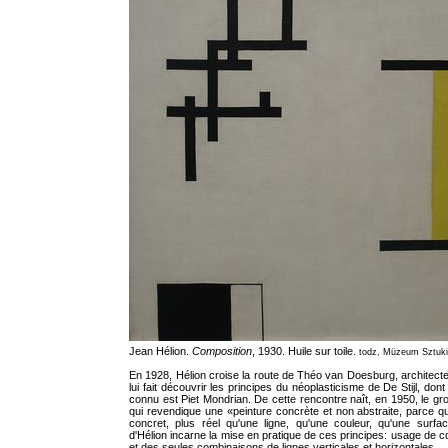
Jean Hélion.
Composition
, 1930. Huile sur toile.
todz, Müzeum Sztuki
En 1928, Hélion croise la route de Théo van Doesburg, architecte 
lui fait découvrir les principes du néoplasticisme de De Stijl, dont 
connu est Piet Mondrian. De cette rencontre naît, en 1950, le gr
qui revendique une «peinture concrète et non abstraite, parce qu
concret, plus réel qu'une ligne, qu'une couleur, qu'une surf
d'Hélion incarne la mise en pratique de ces principes: usage de c
et des seules combinaisons de lignes verticales et horizontales.