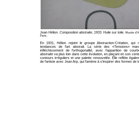
Jean Hélion.
Composition abstraite
, 1933. Huile sur toile.
Musée d'A
Paris.
En 1931, Hélion rejoint le groupe Abstraction-Création, qui r
tendances de l'art abstrait. La série des «Tensions» ma
infléchissement de l'orthogonalité, avec l'apparition de courb
abstraite
va plus loin dans cette évolution, en plaçant en son cen
contours irréguliers et une palette renouvelée. Elle reflète égale
de l'artiste avec Jean Arp, qui l'amène à s'inspirer des formes de l