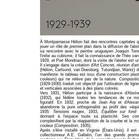
À Montparnasse Hélion fait des rencontres capitales q
jouer un rôle de premier plan dans la diffusion de l'abs
sa rencontre avec le peintre uruguayen Joaquin Torr
l'initie au cubisme, il fait la connaissance de Théo va
1929, et Piet Mondrian, dont la visite de l'atelier est u
Il s'engage dans la création d'Art Concret, réunion d'art
(Hélion, Carlsund, van Doesburg, Tutundjian, Wantz) don
manifeste: le tableau est issu d'une construction plast
couleurs) qui ne relève pas de la nature.
Compositio
(1929-1930) traduit cet objectif par l'utilisation de lign
et verticales associées à des plans colorés.
Vers 1931, Hélion participe à la naissance d'Abstra
(1932), qui fédère toutes les tendances de ce m
figuratif. En 1932, proche de Jean Arp et d'Alexand
abandonne la pure orthogonalité au profit des «équi
1935:
Tensions rouges
, 1933,
Équilibre sur fond 
donnant à l'espace toute sa plasticité. Ses com
complexifient par la réapparition de la courbe et la mo
couleur (
Composition
, 1935).
Après s'être installé en Virginie (États-Unis), il est
collectionneur A.E. Gallatin, l’un des grands promo