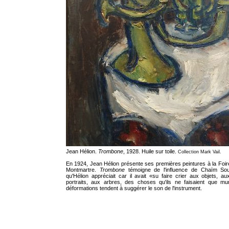
Jean Hélion.
Trombone
, 1928. Huile sur toile.
Collection Mark Vail.
En 1924, Jean Hélion présente ses premières peintures à la Foir
Montmartre.
Trombone
témoigne de l'influence de Chaïm Sout
qu'Hélion appréciait car il avait «su faire crier aux objets, a
portraits, aux arbres, des choses qu'ils ne faisaient que mur
déformations tendent à suggérer le son de l'instrument.