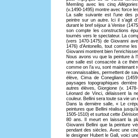
Memling avec les cinq
Allégori
(v.1490-1495) montre avec force les 
La salle suivante est l’une des p
peintre sur un autre. Ici il s’agit
durant le bref séjour à Venise (147
son compte les constructions épur
tournés vers le spectateur. La co
(vers 1470-1475) de Giovanni ave
1476) d’Antonello, tout comme le
Giovanni montrent bien l’enrichisse
Nous avons vu que la peinture à l’
une salle est consacrée à ce thè
comme on l’a vu, sont maintenant 
reconnaissables, permettent de sav
élève, Cima de Conegliano (1459-
paysages topographiques derriè
autres élèves, Giorgione (v. 1478-1
Léonard de Vinci, délaissent la ne
couleur. Bellini sera toute sa vie un 
Dans la dernière salle, « Le crép
peintures que Bellini réalisa jusqu
1505-1510) et surtout cette
Dérisio
80 ans. Il meurt en laissant la 
Giovanni Bellini que la peinture vé
pendant des siècles. Avec une cin
le designer Hubert le Gall, voici un