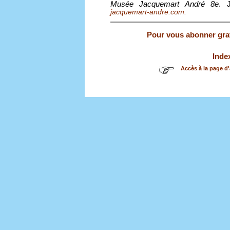
Musée Jacquemart André 8e
. 
jacquemart-andre.com.
Pour vous abonner gratu
Inde
Accès à la page d'