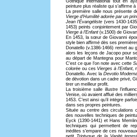
Gothique international tout en a
peinture plus réaliste qui s’affirme
La première salle nous présente d
Vierge d’Humilité adorée par un pri
Jean l’Évangéliste
(vers 1430-1435)
1453) peints conjointement par Giov
Vierge à l’Enfant
(v.1500) de Giovan
En 1453, la sœur de Giovanni épou
style bien affirmé dès ses premières 
Donatello (v.1386-1466) remet au go
alors les leçons de Jacopo pour s
au départ de Mantegna pour Mantou
C’est ce que l’on note avec cette
S
colorée ou ces
Vierges à l’Enfant
, 
Donatello. Avec la
Devotio Modern
de dévotion dans un cadre privé, G
tirer un meilleur profit.
La troisième salle illustre l’influ
Venise, où avaient afflué des millie
1453. C’est ainsi qu’il intègre parfoi
dans ses propres peintures.
Située au centre des circulations
des nouvelles techniques de peintu
Eyck (1390-1441) et Hans Memling 
techniques qui permettent de re
inédites s’empare de ces nouveau
petit
Triptyque de la Vanité terre