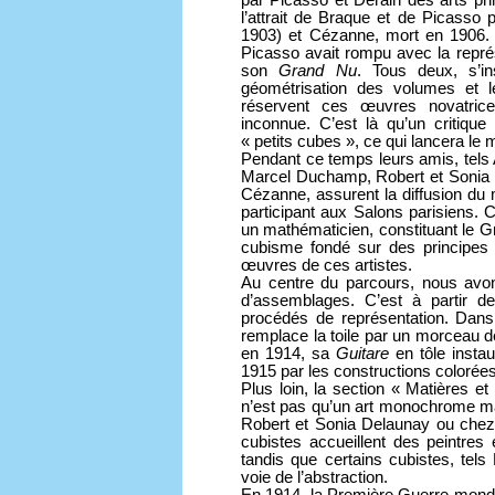
par Picasso et Derain des arts pr
l’attrait de Braque et de Picasso
1903) et Cézanne, mort en 1906.
Picasso avait rompu avec la représe
son
Grand Nu
. Tous deux, s’in
géométrisation des volumes et l
réservent ces œuvres novatrice
inconnue. C’est là qu’un critique
« petits cubes », ce qui lancera le
Pendant ce temps leurs amis, tels 
Marcel Duchamp, Robert et Sonia D
Cézanne, assurent la diffusion du 
participant aux Salons parisiens. C
un mathématicien, constituant le G
cubisme fondé sur des principe
œuvres de ces artistes.
Au centre du parcours, nous avo
d’assemblages. C’est à partir 
procédés de représentation. Dan
remplace la toile par un morceau de
en 1914, sa
Guitare
en tôle insta
1915 par les constructions colorée
Plus loin, la section « Matières 
n’est pas qu’un art monochrome ma
Robert et Sonia Delaunay ou chez
cubistes accueillent des peintres
tandis que certains cubistes, tel
voie de l’abstraction.