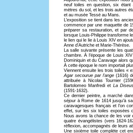
neuf toiles en question, six étan
mètres du sol, et les trois autres 
et au musée Tessé au Mans.
L’exposition se tient dans les an
commence par une maquette de 195
préparer sa restauration, et par 
lorsque Louis-Philippe transforme le
le lien qui le lie à Louis XIV en ajou
Anne d'Autriche et Marie-Thérèse.
La salle suivante présente les qua
chambre. À l’époque de Louis XIV 
Dominiquin et du Caravage alors qu’
À cette époque le nom importait plus 
Viennent ensuite les trois toiles « e
Agar secourue par l'ange
(1616) d
attribuée à Nicolas Tournier (15
Bartolomeo Manfredi et
La Diseu
(1591-1632).
Ce dernier peintre, a marché dan
séjour à Rome de 1614 jusqu’à sa m
caravagesques français et l’on co
effet, sur les six toiles exposée
Nous avons la chance de les voir da
quatre évangélistes (vers 1624-162
réflexion, accompagnés de leurs att
Une sixième toile complète cet en