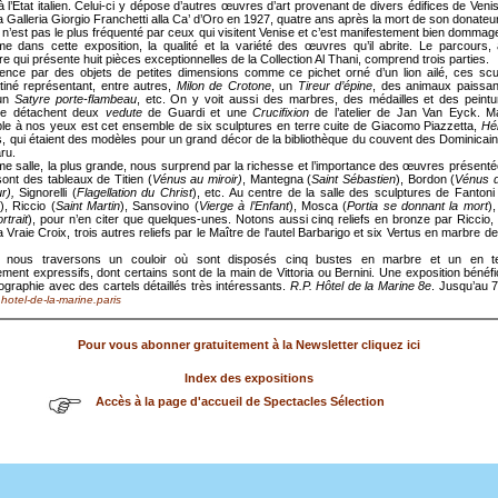
 à l’État italien. Celui-ci y dépose d’autres œuvres d’art provenant de divers édifices de Veni
la Galleria Giorgio Franchetti alla Ca’ d’Oro en 1927, quatre ans après la mort de son donateur
’est pas le plus fréquenté par ceux qui visitent Venise et c’est manifestement bien domma
me dans cette exposition, la qualité et la variété des œuvres qu’il abrite. Le parcours,
e qui présente huit pièces exceptionnelles de la Collection Al Thani, comprend trois parties.
ce par des objets de petites dimensions comme ce pichet orné d’un lion ailé, ces scu
tiné représentant, entre autres,
Milon de Crotone
, un
Tireur d’épine
, des animaux paissan
un
Satyre porte-flambeau
, etc. On y voit aussi des marbres, des médailles et des peintu
 se détachent deux
vedute
de Guardi et une
Crucifixion
de l’atelier de Jan Van Eyck. Ma
le à nos yeux est cet ensemble de six sculptures en terre cuite de Giacomo Piazzetta,
Hé
s, qui étaient des modèles pour un grand décor de la bibliothèque du couvent des Dominicai
aru.
e salle, la plus grande, nous surprend par la richesse et l’importance des œuvres présenté
ont des tableaux de Titien (
Vénus au miroir)
, Mantegna (
Saint Sébastien
), Bordon (
Vénus 
ur),
Signorelli (
Flagellation du Christ
), etc. Au centre de la salle des sculptures de Fantoni
), Riccio (
Saint Martin
), Sansovino (
Vierge à l’Enfant
), Mosca (
Portia se donnant la mort
)
rtrait
), pour n’en citer que quelques-unes. Notons aussi cinq reliefs en bronze par Riccio,
la Vraie Croix, trois autres reliefs par le Maître de l'autel Barbarigo et six Vertus en marbre d
r, nous traversons un couloir où sont disposés cinq bustes en marbre et un en te
rement expressifs, dont certains sont de la main de Vittoria ou Bernini. Une exposition bénéfi
ographie avec des cartels détaillés très intéressants.
R.P. Hôtel de la Marine 8e
. Jusqu’au 
hotel-de-la-marine.paris
Pour vous abonner gratuitement à la Newsletter cliquez ici
Index des expositions
Accès à la page d'accueil de Spectacles Sélection