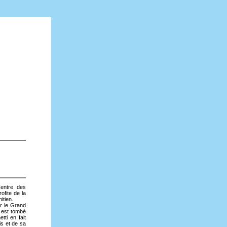
Centre des
ofite de la
itien.
ur le Grand
 est tombé
ti en fait
ais et de sa