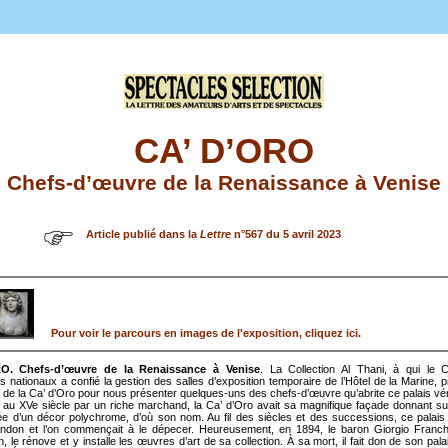
CA’ D’ORO
Chefs-d’œuvre de la Renaissance à Venise
Article publié dans la
Lettre
n°567 du 5 avril 2023
Pour voir le parcours en images de l'exposition, cliquez ici.
O. Chefs-d’œuvre de la Renaissance à Venise
. La Collection Al Thani, à qui le 
nationaux a confié la gestion des salles d’exposition temporaire de l’Hôtel de la Marine, pr
 de la Ca’ d’Oro pour nous présenter quelques-uns des chefs-d’œuvre qu’abrite ce palais vén
 au XVe siècle par un riche marchand, la Ca’ d’Oro avait sa magnifique façade donnant s
ée d’un décor polychrome, d’où son nom. Au fil des siècles et des successions, ce palais
andon et l’on commençait à le dépecer. Heureusement, en 1894, le baron Giorgio Franchet
on, le rénove et y installe les œuvres d’art de sa collection. À sa mort, il fait don de son pal