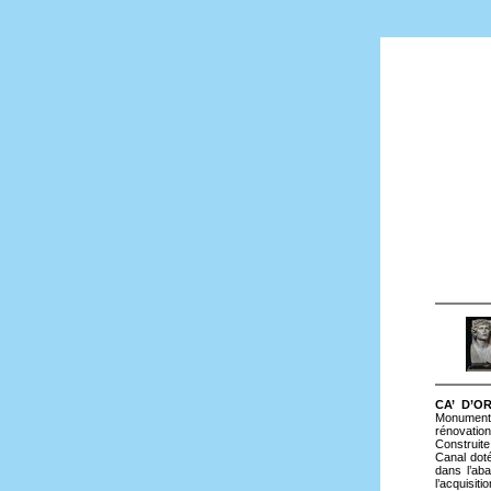
CA’ D’OR
Monuments 
rénovation
Construite
Canal dot
dans l’ab
l’acquisiti