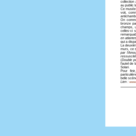
collection
au public 
Ce musée n
voit, com
antichambr
On commen
bronze pa
champs, 
celles-ci
remarquab
en atlante
qui a disp
La deuxièm
murs, ce s
par l’Amo
ressuscité
(
Double po
l'autel de 
Solari.
Pour fini
particuliè
belle scén
Lien :
www.