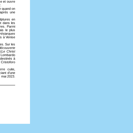
se et ouvre
.
ge quand on
 après une
lptures en
t dans les
res. Parmi
is le plus
résiarques
ns à Venise
es. Sur les
découverte
 (
Le Christ
, Lombardo
 destinés à
e Cristoforo
rre cuite,
ciant d’une
7 mai 2023.