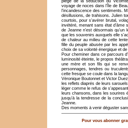
piège de la séduction du vicomte 
voyage de noces dans l'Île de Beau
l'incandescence des sentiments. Ma
désillusions, de trahisons. Julien
courtois, pour s'avérer brutal, vola
invétéré, menant sans état d'âme sa 
de Jeanne n'est désormais qu'un lo
que les souvenirs auxquels elle s'ac
de chaleur au milieu de cette lent
fille du peuple abusée par les appét
choix de sa volonté énergique et de
Pour cheminer dans ce parcours d'
luminosité éteinte, le propos théâtral
une mère et son fils qui se renvo
personnages, tendres ou truculent
cette fresque se coule dans la langu
Véronique Boutonnet et Victor Duez
les reflets diaprés de leurs sarouels
léger comme le refus de s'appesant
leurs chansons, dans les sourires é
jusqu'à la tendresse de la conclusio
Jeanne.
Des moments à venir déguster sans 
Pour vous abonner gratu