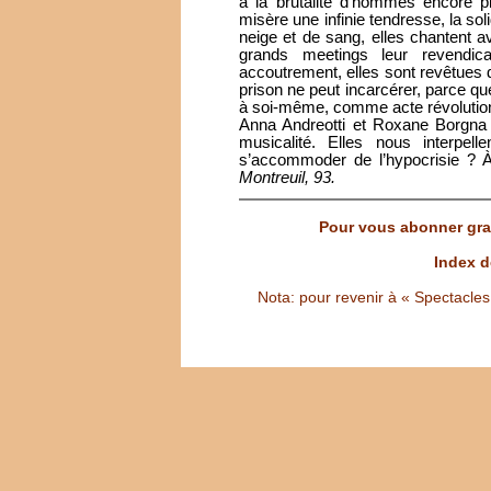
à la brutalité d’hommes encore pl
misère une infinie tendresse, la so
neige et de sang, elles chantent a
grands meetings leur revendica
accoutrement, elles sont revêtues de
prison ne peut incarcérer, parce qu
à soi-même, comme acte révolution
Anna Andreotti et Roxane Borgna 
musicalité. Elles nous interpell
s’accommoder de l’hypocrisie ? 
Montreuil, 93.
Pour vous abonner grat
Index d
Nota: pour revenir à « Spectacles S