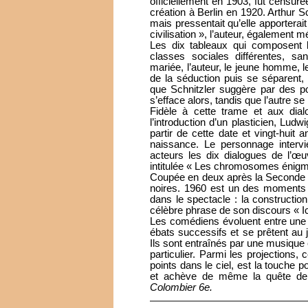
officiellement en 1903, fut censuré
création à Berlin en 1920. Arthur S
mais pressentait qu’elle apporterait
civilisation », l’auteur, également 
Les dix tableaux qui composent 
classes sociales différentes, s
mariée, l’auteur, le jeune homme, l
de la séduction puis se séparent,
que Schnitzler suggère par des p
s’efface alors, tandis que l’autre s
Fidèle à cette trame et aux dial
l’introduction d’un plasticien, Lud
partir de cette date et vingt-huit 
naissance. Le personnage intervi
acteurs les dix dialogues de l’œ
intitulée « Les chromosomes énigm
Coupée en deux après la Seconde 
noires. 1960 est un des moments 
dans le spectacle : la construction
célèbre phrase de son discours « Ich
Les comédiens évoluent entre une p
ébats successifs et se prêtent au
Ils sont entraînés par une musique 
particulier. Parmi les projections,
points dans le ciel, est la touche 
et achève de même la quête de
Colombier 6e.