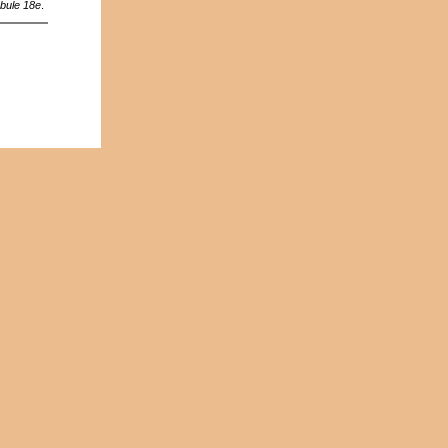
bule 18e
.