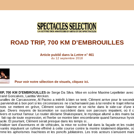
ROAD TRIP, 700 KM D’EMBROUILLES
Article publié dans la
Lettre
n° 461
du 12 septembre 2018
Pour voir notre sélection de visuels, cliquez ici.
IP, 700 KM D’EMBROUILLES
de Serge Da Silva. Mise en scène Maxime Lepelletier ave
rtrand Goncalves, Laetitia Vercken.
urailles de Carcassonne, Al Pacino a intérêt à bien se tenir, Clément arrive pour le second
il parviendrait à bon port si les circonstances ne s’acharnaient pas à lui rendre le trajet infern
nots se mettent en grève, Clément sonne l’alarme et se niche dans le side-car d’une i
tique. Divers moyens de locomotion se succèdent dans son parcours impatient, où il c
ivers et surtout l‘amour. Le routier déclame Shakespeare, le mystique allumé a des mains b
r fait rap de toute expression, et l’herbe se montre bien encombrante quand l’amoureux hysté
facile. Et pourtant, Clément serait presque dans les temps si…
rialiser tant d’aventures et de véhicules, la mise ne scène fait dans la façade et les roul
 variés impulsent un rythme effréné à cette course contre la montre totalement déjantée, o
mme les aphorismes machistes et les poncifs jubilatoires. Les trois acteurs s’amusent man