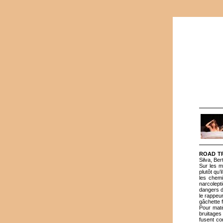
ROAD TR
Silva, Be
Sur les m
plutôt qu’
les chemi
narcolep
dangers d
le rappeu
gâchette 
Pour maté
bruitages
fusent co