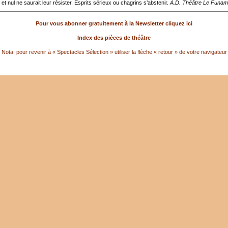
t nul ne saurait leur résister. Esprits sérieux ou chagrins s’abstenir.
A.D. Théâtre
Le Funam
Pour vous abonner gratuitement à la Newsletter cliquez ici
Index des pièces de théâtre
Nota: pour revenir à « Spectacles Sélection » utiliser la flèche « retour » de votre navigateur