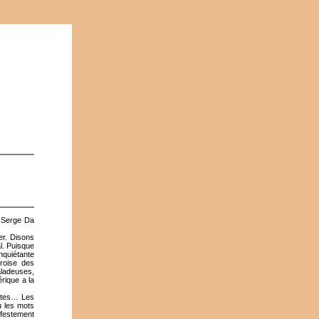
c Serge Da
er. Disons
al. Puisque
nquiétante
roise des
aladeuses,
rique a la
ettes… Les
ù les mots
ifestement