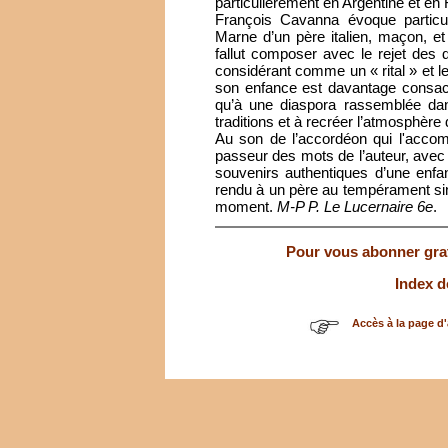
particulièrement en Argentine et en
François Cavanna évoque particul
Marne d’un père italien, maçon, e
fallut composer avec le rejet des
considérant comme un « rital » et l
son enfance est davantage consacré
qu’à une diaspora rassemblée dan
traditions et à recréer l’atmosphère d
Au son de l’accordéon qui l'accom
passeur des mots de l’auteur, avec 
souvenirs authentiques d’une enf
rendu à un père au tempérament singu
moment.
M-P P. Le Lucernaire 6e
.
Pour vous abonner gratu
Index d
Accès à la page d'