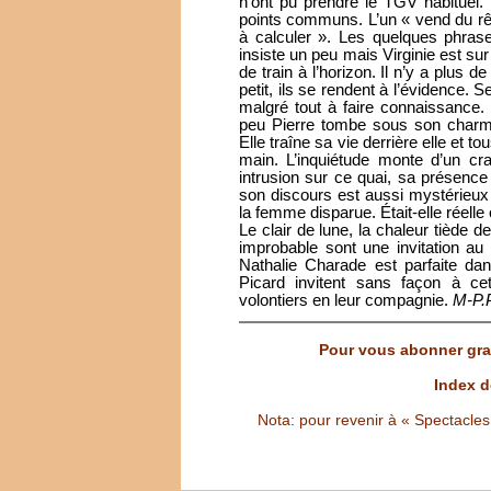
n’ont pu prendre le TGV habituel. 
points communs. L’un « vend du r
à calculer ». Les quelques phras
insiste un peu mais Virginie est su
de train à l’horizon. Il n’y a plus d
petit, ils se rendent à l’évidence. 
malgré tout à faire connaissance. 
peu Pierre tombe sous son charme
Elle traîne sa vie derrière elle et t
main. L’inquiétude monte d’un cr
intrusion sur ce quai, sa présence 
son discours est aussi mystérieux 
la femme disparue. Était-elle réelle 
Le clair de lune, la chaleur tiède 
improbable sont une invitation au 
Nathalie Charade est parfaite da
Picard invitent sans façon à c
volontiers en leur compagnie.
M-P.P
Pour vous abonner grat
Index d
Nota: pour revenir à « Spectacles S