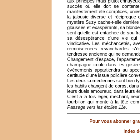
aux principes mais plutôt ennuyeux,
succès où elle doit se contenter 
manifestement été complices, unies
la jalousie diverse et réciproque
mystère Suzy cache-t-elle derrière l
gloussés et exaspérants, sa blondeu
sent qu'elle est entachée de souff
sa désespérance d'une vie qui
vindicative. Les méchancetés, avec
réminiscences revanchardes s'
tendresse ancienne qui ne demande 
Changement d'espace, l'appartemen
champagne coule dans les gosiers,
événements appartiendra au spect
certitude d'une issue policière conv
Les deux comédiennes sont bien ty
les habits changent de corps, dans 
leurs duels amoureux, dans leurs ém
C'est à la fois léger, méchant, rieu
tourbillon qui monte à la tête c
Passage vers les étoiles 11e
.
Pour vous abonner gratu
Index d