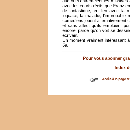
duo où s’entremêlent les missives 
avec les courts récits que Franz en
de fantastique, en lien avec la mo
loquace, la maladie, l’improbable
comédiens jouent alternativement ce
et sans affect qu’ils emploient po
encore, parce qu’on voit se dessi
écrivain.
Un moment vraiment intéressant à
6e
.
Pour vous abonner gratu
Index d
Accès à la page d'