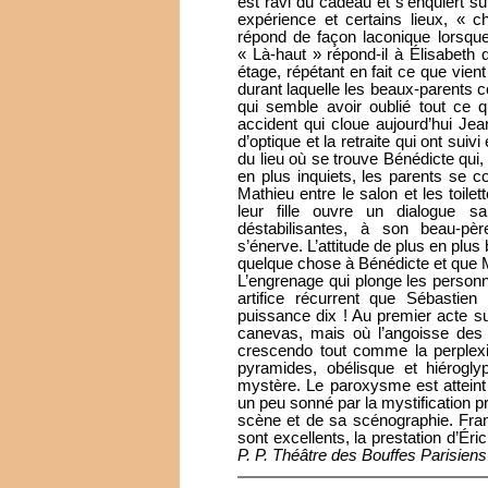
est ravi du cadeau et s’enquiert su
expérience et certains lieux, « 
répond de façon laconique lorsque 
« Là-haut » répond-il à Élisabeth 
étage, répétant en fait ce que vien
durant laquelle les beaux-parents 
qui semble avoir oublié tout ce qui
accident qui cloue aujourd’hui Jea
d’optique et la retraite qui ont suivi
du lieu où se trouve Bénédicte qui,
en plus inquiets, les parents se c
Mathieu entre le salon et les toile
leur fille ouvre un dialogue sa
déstabilisantes, à son beau-pèr
s’énerve. L’attitude de plus en plus
quelque chose à Bénédicte et que Ma
L’engrenage qui plonge les personn
artifice récurrent que Sébastie
puissance dix ! Au premier acte 
canevas, mais où l’angoisse des
crescendo tout comme la perplexi
pyramides, obélisque et hiéroglyp
mystère. Le paroxysme est atteint
un peu sonné par la mystification p
scène et de sa scénographie. Fra
sont excellents, la prestation d’Éri
P. P. Théâtre des Bouffes Parisiens