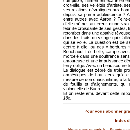
complexe, intimement écartelée ent
croit-elle, ses velléités d’artiste, 
ses relations névrotiques aux homm
depuis sa prime adolescence ? A-t
entre autres avec Aaron ? Feint-e
d’elle-même, au cœur d’une vraie
fébrilité croissante de ses gestes,
retomber dans une apathie rêveuse o
dans les traits du visage qui s’alt
qui se voile. La question est de sa
centre à elle, ou des « bordures »
Bouchaud, très belle, campe avec 
morcelé dans une souffrance sans
amoureuse et une impuissance démuni
ferry oblige. Avec un beau sourire tr
Le dialogue est zébré de trois pro
amnésiques de Lou, ceux qu’elle 
mesure de son chaos intime, à la fo
de fouillis et d’alignements, qu
violoncelle de Bach.
Et on reste ému devant cette impo
18e.
Pour vous abonner grat
Index d
Nota: pour revenir à « Spectacles S