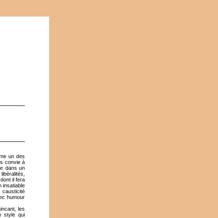
omme un des
us convie à
tée dans un
ibéralités,
ont il fera
 insatiable
causticité
avec humour
incant, les
 style qui