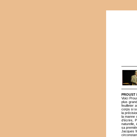
PROUST 
Voici Prou
plus grand
feuilleter
corps si s
la précisi
la manne d
d’écrire,
naturelle,
sa premièr
Jacques Mo
circonsta