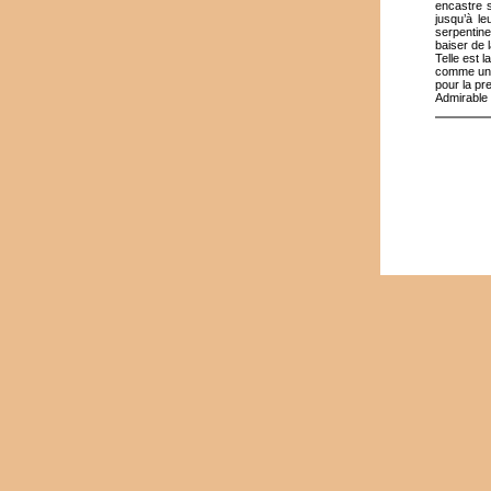
encastre 
jusqu’à le
serpentine
baiser de 
Telle est 
comme une 
pour la pre
Admirable