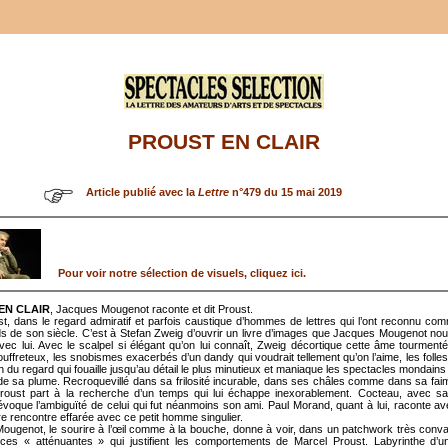
PROUST EN CLAIR
Article publié avec la
Lettre
n°479 du 15 mai 2019
Pour voir notre sélection de visuels, cliquez ici.
EN CLAIR
, Jacques Mougenot raconte et dit Proust.
st, dans le regard admiratif et parfois caustique d’hommes de lettres qui l’ont reconnu c
s de son siècle. C’est à Stefan Zweig d’ouvrir un livre d’images que Jacques Mougenot no
 avec lui. Avec le scalpel si élégant qu’on lui connaît, Zweig décortique cette âme tourmen
ouffreteux, les snobismes exacerbés d’un dandy qui voudrait tellement qu’on l’aime, les folles l
on du regard qui fouaille jusqu’au détail le plus minutieux et maniaque les spectacles mondains d
e sa plume. Recroquevillé dans sa frilosité incurable, dans ses châles comme dans sa faim
 Proust part à la recherche d’un temps qui lui échappe inexorablement. Cocteau, avec sa 
 évoque l’ambiguïté de celui qui fut néanmoins son ami. Paul Morand, quant à lui, raconte 
e rencontre effarée avec ce petit homme singulier.
ugenot, le sourire à l’œil comme à la bouche, donne à voir, dans un patchwork très conva
nces « atténuantes » qui justifient les comportements de Marcel Proust. Labyrinthe d’un