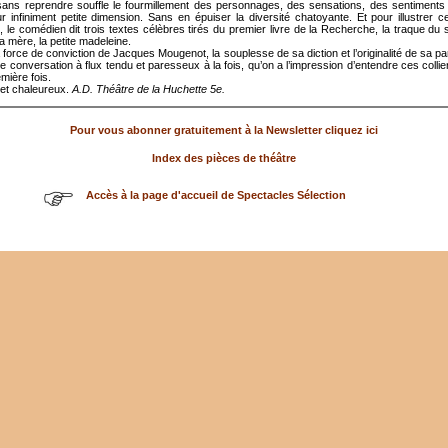
sans reprendre souffle le fourmillement des personnages, des sensations, des sentiments
ur infiniment petite dimension. Sans en épuiser la diversité chatoyante. Et pour illustrer c
, le comédien dit trois textes célèbres tirés du premier livre de la Recherche, la traque du 
la mère, la petite madeleine.
la force de conviction de Jacques Mougenot, la souplesse de sa diction et l’originalité de sa par
conversation à flux tendu et paresseux à la fois, qu’on a l’impression d’entendre ces colli
mière fois.
 et chaleureux.
A.D. Théâtre de la Huchette 5e.
Pour vous abonner gratuitement à la Newsletter cliquez ici
Index des pièces de théâtre
Accès à la page d'accueil de Spectacles Sélection