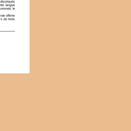
 disséqués
ette langue
sommeil, le
ole offerte
ers de mots