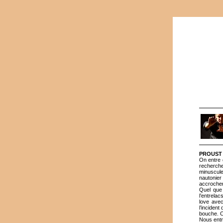
PROUST 
On entre d
recherche
minuscule
nautonier 
accrocher
Quel que 
l’entrela
love avec
l’inciden
bouche. C
Nous entr