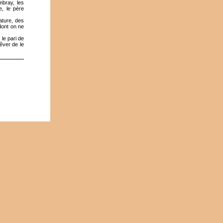
mbray, les
, le père
ature, des
 dont on ne
 le pari de
rêver de le