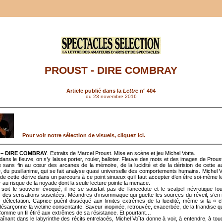
PROUST - DIRE COMBRAY
Article publié dans la
Lettre
n° 404
du 23 novembre 2016
Pour voir notre sélection de visuels, cliquez ici.
– DIRE COMBRAY
. Extraits de Marcel Proust. Mise en scène et jeu Michel Voïta.
ans le fleuve, on s’y laisse porter, rouler, balloter. Fleuve des mots et des images de Prous
 sans fin au cœur des arcanes de la mémoire, de la lucidité et de la dérision de cette a
, du pusillanime, qui se fait analyse quasi universelle des comportements humains. Michel Vo
de cette dérive dans un parcours à ce point sinueux qu’il faut accepter d’en être soi-même le 
 au risque de la noyade dont la seule lecture pointe la menace.
soit le souvenir évoqué, il ne se satisfait pas de l’anecdote et le scalpel névrotique fou
cs des sensations suscitées. Méandres d’insomniaque qui guette les sources du réveil, s’en r
 délectation. Caprice puéril disséqué aux limites extrêmes de la lucidité, même si la « 
t désarçonne la victime consentante. Saveur inopinée, retrouvée, exacerbée, de la friandise qu
omme un fil étiré aux extrêmes de sa résistance. Et pourtant…
aînant dans le labyrinthe des récits entrelacés, Michel Voïta donne à voir, à entendre, à touc