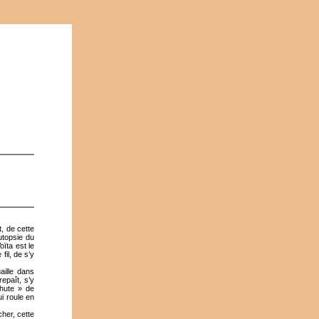
t, de cette
utopsie du
ïta est le
fil, de s’y
aille dans
epaît, s’y
chute » de
i roule en
her, cette