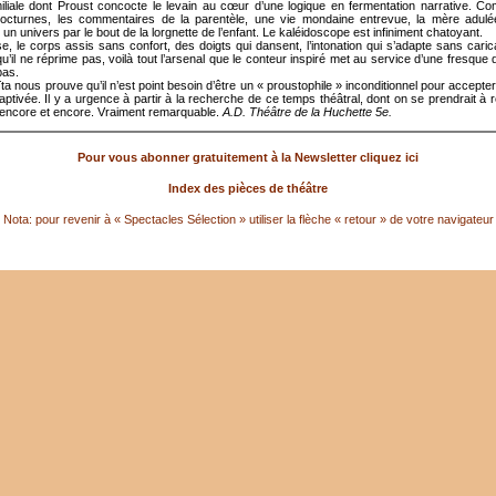
iliale dont Proust concocte le levain au cœur d’une logique en fermentation narrative. Co
cturnes, les commentaires de la parentèle, une vie mondaine entrevue, la mère adulée
n univers par le bout de la lorgnette de l’enfant. Le kaléidoscope est infiniment chatoyant.
e, le corps assis sans confort, des doigts qui dansent, l’intonation qui s’adapte sans caric
u’il ne réprime pas, voilà tout l’arsenal que le conteur inspiré met au service d’une fresque
pas.
ta nous prouve qu’il n’est point besoin d’être un « proustophile » inconditionnel pour accepter
aptivée. Il y a urgence à partir à la recherche de ce temps théâtral, dont on se prendrait à 
encore et encore. Vraiment remarquable.
A.D. Théâtre de la Huchette 5e.
Pour vous abonner gratuitement à la Newsletter cliquez ici
Index des pièces de théâtre
Nota: pour revenir à « Spectacles Sélection » utiliser la flèche « retour » de votre navigateur