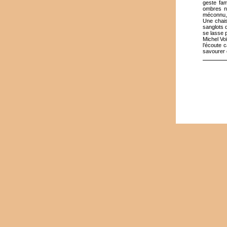
geste fam
ombres no
méconnu, u
Une chais
sanglots q
se lasse 
Michel Voï
l’écoute c
savourer 