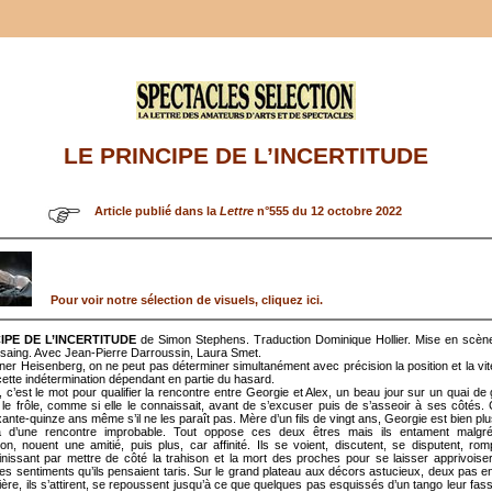
LE PRINCIPE DE L’INCERTITUDE
Article publié dans la
Lettre
n°555 du 12 octobre 2022
Pour voir notre sélection de visuels, cliquez ici.
IPE DE L’INCERTITUDE
de Simon Stephens. Traduction Dominique Hollier. Mise en scèn
saing. Avec Jean-Pierre Darroussin, Laura Smet.
er Heisenberg, on ne peut pas déterminer simultanément avec précision la position et la vi
 cette indétermination dépendant en partie du hasard.
 c’est le mot pour qualifier la rencontre entre Georgie et Alex, un beau jour sur un quai de g
e le frôle, comme si elle le connaissait, avant de s’excuser puis de s’asseoir à ses côtés. C
xante-quinze ans même s’il ne les paraît pas. Mère d’un fils de vingt ans, Georgie est bien plu
 là d’une rencontre improbable. Tout oppose ces deux êtres mais ils entament malgr
on, nouent une amitié, puis plus, car affinité. Ils se voient, discutent, se disputent, ro
finissant par mettre de côté la trahison et la mort des proches pour se laisser apprivoiser
s sentiments qu’ils pensaient taris. Sur le grand plateau aux décors astucieux, deux pas e
ière, ils s’attirent, se repoussent jusqu’à ce que quelques pas esquissés d’un tango leur fas