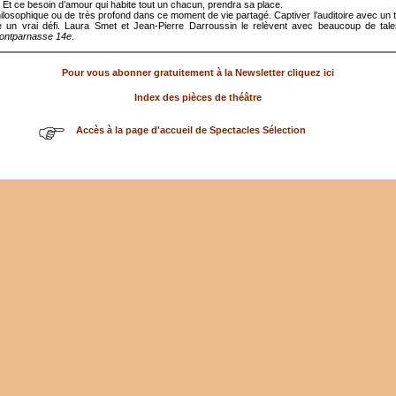
 Et ce besoin d’amour qui habite tout un chacun, prendra sa place.
ilosophique ou de très profond dans ce moment de vie partagé. Captiver l’auditoire avec un t
e un vrai défi. Laura Smet et Jean-Pierre Darroussin le relèvent avec beaucoup de tal
ontparnasse 14e
.
Pour vous abonner gratuitement à la Newsletter cliquez ici
Index des pièces de théâtre
Accès à la page d'accueil de Spectacles Sélection