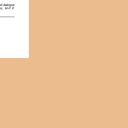
el dialogue
ent.
M-P P.