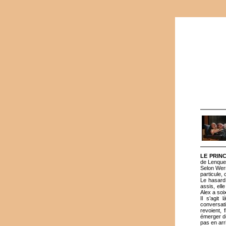
LE PRINC
de Lenque
Selon Wern
particule,
Le hasard,
assis, ell
Alex a soi
Il s’agit
conversati
revoient, 
émerger de
pas en arr