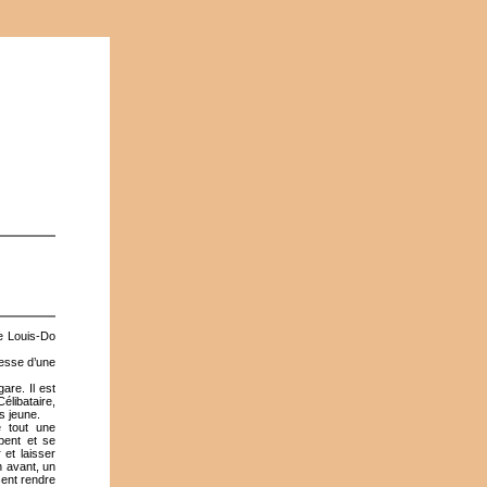
e Louis-Do
tesse d’une
are. Il est
élibataire,
s jeune.
é tout une
mpent et se
 et laisser
n avant, un
sent rendre