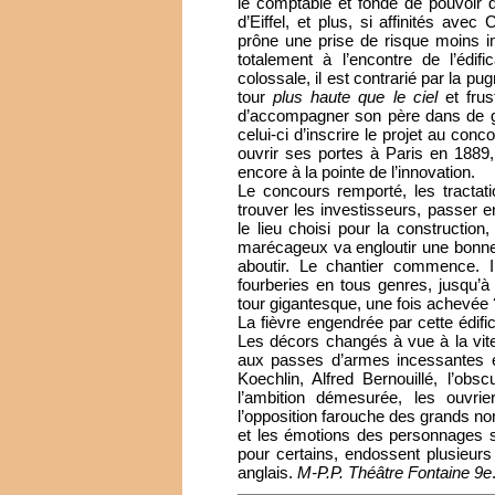
le comptable et fondé de pouvoir d
d’Eiffel, et plus, si affinités avec
prône une prise de risque moins im
totalement à l’encontre de l’édifi
colossale, il est contrarié par la pug
tour
plus haute que le ciel
et frus
d’accompagner son père dans de gr
celui-ci d’inscrire le projet au con
ouvrir ses portes à Paris en 1889,
encore à la pointe de l’innovation.
Le concours remporté, les tractatio
trouver les investisseurs, passer en
le lieu choisi pour la constructio
marécageux va engloutir une bonne 
aboutir. Le chantier commence. Il
fourberies en tous genres, jusqu’à 
tour gigantesque, une fois achevée 
La fièvre engendrée par cette édific
Les décors changés à vue à la vite
aux passes d’armes incessantes en
Koechlin, Alfred Bernouillé, l’obs
l’ambition démesurée, les ouvri
l’opposition farouche des grands no
et les émotions des personnages so
pour certains, endossent plusieurs
anglais.
M-P.P. Théâtre Fontaine 9e