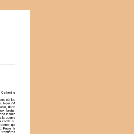
 Catherine
hecs où les
e. A qui ? A
sable, dans
ux, brutal,
nd la fuite
e la guerre
la corde au
Jeannot qui
t Paule la
 frontières