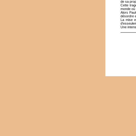
de sa propr
Cette tragé
monde où l'
Alors Paul
désordre en
La mise e
d'esseulem
Une intens