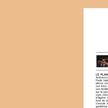
LE PLA
Andreucci
Paule bala
pièces sont
son frère 
une famill
qui ne par
sans retou
d'Algérie.
fond de la
s'envole 
gardienne 