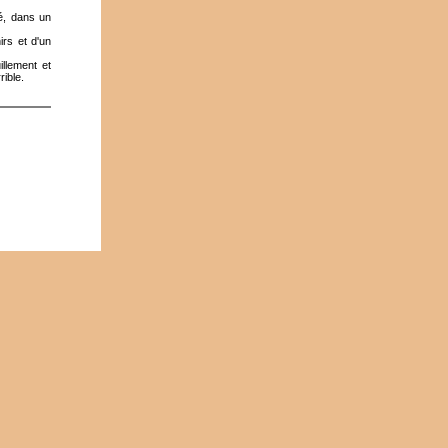
ité, dans un
irs et d'un
llement et
rible.