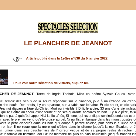
LE PLANCHER DE JEANNOT
Article publié dans la
Lettre
n°538 du 5 janvier 2022
Pour voir notre sélection de visuels, cliquez ici.
NCHER DE JEANNOT
. Texte de Ingrid Thobois. Mise en scène Sylvain Gaudu. Avec
.
ie, remplit des seaux de la sciure répandue sur le plancher, joue à un étrange jeu d'éc
 des oeufs. Des oeufs, il y en a partout, sur la table, sur le bahut. Et elle sourit, et elle parl
Jeannot disparu à l'âge du Christ. Mort ou invisible ? Difficile à dire. 33 ans d'une vie inclas
e qui se cloître au coeur d'une ferme et de ses quarante hectares de bois. Il y a le père, taise
donne pas à qui s'échappe. Ni à la fille aînée, Simone, qui revendique son indépendance et pre
r avec le premier venu qu'elle croise au bal. Ni au fils, embarqué dans les monstruosités d
 Alors le père disparaît dans les bois qu'il coupe à perdre haleine, puis dans le suicide de 
 remise. Il ne reste que la mère qui s'étiole dans le silence jusqu'à la momification, et 
en fumée dans ses cauchemars de l'horreur vécue et de sa propre réalité diffractée. E
d'un temple en flammes, celui d'une mémoire de plus en plus hallucinée, jusqu'à franchir les