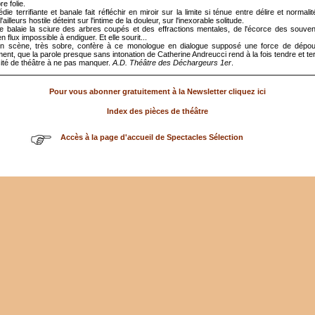
e folie.
die terrifiante et banale fait réfléchir en miroir sur la limite si ténue entre délire et normal
ailleurs hostile déteint sur l'intime de la douleur, sur l'inexorable solitude.
e balaie la sciure des arbres coupés et des effractions mentales, de l'écorce des souven
 flux impossible à endiguer. Et elle sourit...
n scène, très sobre, confère à ce monologue en dialogue supposé une force de dépoui
ent, que la parole presque sans intonation de Catherine Andreucci rend à la fois tendre et ter
ité de théâtre à ne pas manquer.
A.D. Théâtre des Déchargeurs 1er
.
Pour vous abonner gratuitement à la Newsletter cliquez ici
Index des pièces de théâtre
Accès à la page d'accueil de Spectacles Sélection