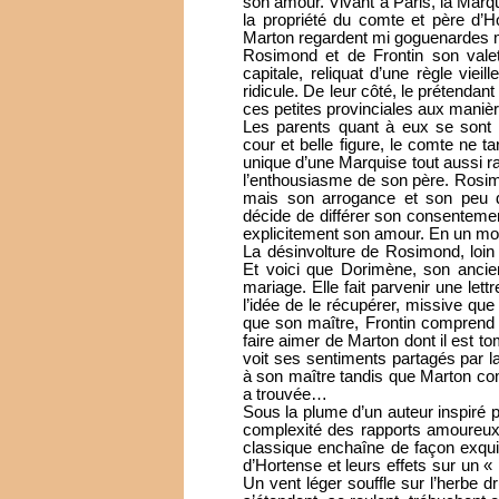
son amour. Vivant à Paris, la Marqu
la propriété du comte et père d’H
Marton regardent mi goguenardes mi
Rosimond et de Frontin son vale
capitale, reliquat d’une règle viei
ridicule. De leur côté, le prétendant
ces petites provinciales aux manièr
Les parents quant à eux se sont a
cour et belle figure, le comte ne t
unique d’une Marquise tout aussi ra
l’enthousiasme de son père. Rosimon
mais son arrogance et son peu d
décide de différer son consentement
explicitement son amour. En un mot, 
La désinvolture de Rosimond, loin
Et voici que Dorimène, son ancie
mariage. Elle fait parvenir une let
l’idée de le récupérer, missive que
que son maître, Frontin comprend
faire aimer de Marton dont il est t
voit ses sentiments partagés par la
à son maître tandis que Marton comp
a trouvée…
Sous la plume d’un auteur inspiré p
complexité des rapports amoureux 
classique enchaîne de façon exqu
d’Hortense et leurs effets sur un «
Un vent léger souffle sur l’herbe d