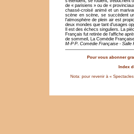
s’étendent, se roulent, trébuchent 
de « parisiens » ou de « provincia
chassé-croisé animé et un mariva
scène en scène, se succèdent une
l’atmosphère de plein air est pro
deux mondes que tant d’usages op
Il est des échecs singuliers. La p
Français fut retirée de l’affiche ap
de sommeil, La Comédie Française la
M-P P
.
Comédie Française - Salle 
Pour vous abonner grat
Index d
Nota: pour revenir à « Spectacles S